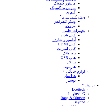
مانیتور گیمینگ
ماوس پد گیمینگ
گیم پد
ویدئو کنفرانس
ویدئو کنفرانس
وب کم
تجهیزات جانبی
کابل شارژ
آداپتور و شارژر
کابل HDMI
کابل اینترنت
پاور بانک
هاب USB
پرزنتر
هارمونی
لوازم خانگی
غذا ساز
توستر
برندها
Logitech
Logitech G
Bang & Olufsen
Beyond