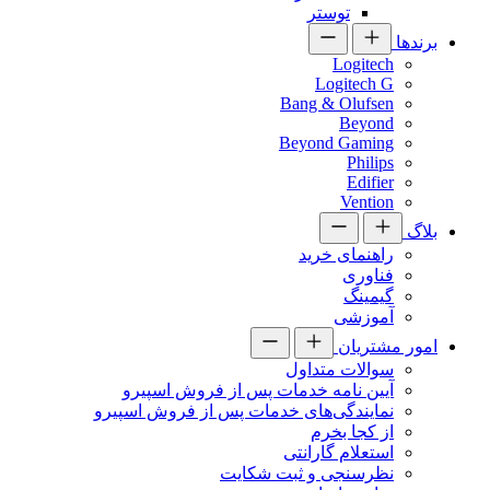
توستر
برندها
Logitech
Logitech G
Bang & Olufsen
Beyond
Beyond Gaming
Philips
Edifier
Vention
بلاگ
راهنمای خرید
فناوری
گیمینگ
آموزشی
امور مشتریان
سوالات متداول
آیین نامه خدمات پس از فروش اسپیرو
نمایندگی‌های خدمات پس از فروش اسپیرو
از کجا بخرم
استعلام گارانتی
نظرسنجی و ثبت شکایت