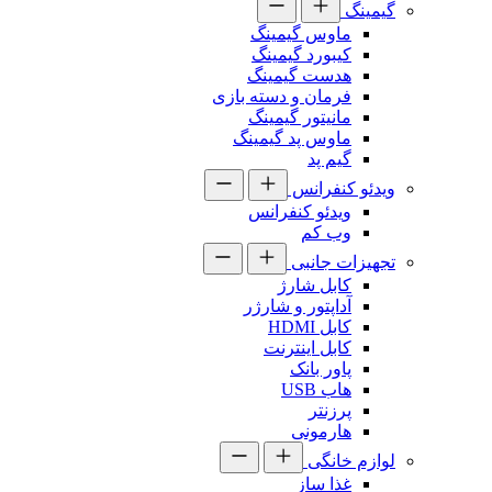
گیمینگ
ماوس گیمینگ
کیبورد گیمینگ
هدست گیمینگ
فرمان و دسته بازی
مانیتور گیمینگ
ماوس پد گیمینگ
گیم پد
ویدئو کنفرانس
ویدئو کنفرانس
وب کم
تجهیزات جانبی
کابل شارژ
آداپتور و شارژر
کابل HDMI
کابل اینترنت
پاور بانک
هاب USB
پرزنتر
هارمونی
لوازم خانگی
غذا ساز