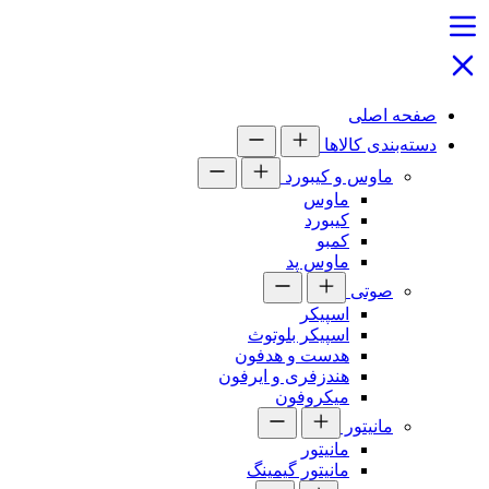
صفحه اصلی
دسته‌بندی کالاها
ماوس و کیبورد
ماوس
کیبورد
کمبو
ماوس پد
صوتی
اسپیکر
اسپیکر بلوتوث
هدست و هدفون
هندزفری و ایرفون
میکروفون
مانیتور
مانیتور
مانیتور گیمینگ