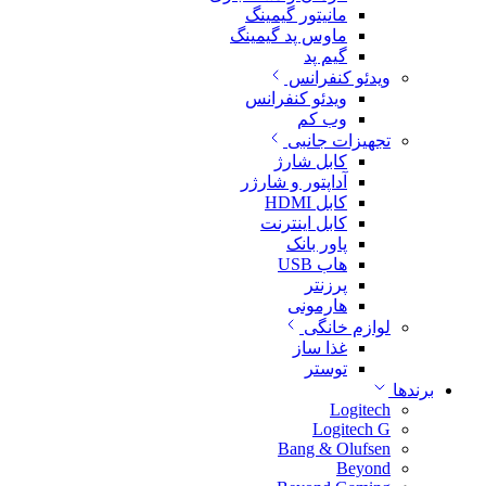
مانیتور گیمینگ
ماوس پد گیمینگ
گیم پد
ویدئو کنفرانس
ویدئو کنفرانس
وب کم
تجهیزات جانبی
کابل شارژ
آداپتور و شارژر
کابل HDMI
کابل اینترنت
پاور بانک
هاب USB
پرزنتر
هارمونی
لوازم خانگی
غذا ساز
توستر
برندها
Logitech
Logitech G
Bang & Olufsen
Beyond