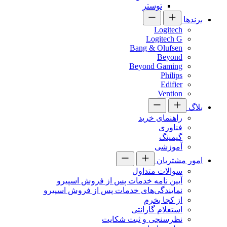
توستر
برندها
Logitech
Logitech G
Bang & Olufsen
Beyond
Beyond Gaming
Philips
Edifier
Vention
بلاگ
راهنمای خرید
فناوری
گیمینگ
آموزشی
امور مشتریان
سوالات متداول
آیین نامه خدمات پس از فروش اسپیرو
نمایندگی‌های خدمات پس از فروش اسپیرو
از کجا بخرم
استعلام گارانتی
نظرسنجی و ثبت شکایت