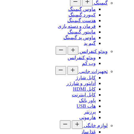
گیمینگ
ماوس گیمینگ
کیبورد گیمینگ
هدست گیمینگ
فرمان و دسته بازی
مانیتور گیمینگ
ماوس پد گیمینگ
گیم پد
ویدئو کنفرانس
ویدئو کنفرانس
وب کم
تجهیزات جانبی
کابل شارژ
آداپتور و شارژر
کابل HDMI
کابل اینترنت
پاور بانک
هاب USB
پرزنتر
هارمونی
لوازم خانگی
غذا ساز