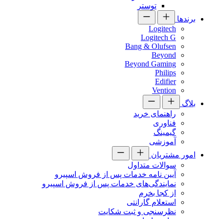
توستر
برندها
Logitech
Logitech G
Bang & Olufsen
Beyond
Beyond Gaming
Philips
Edifier
Vention
بلاگ
راهنمای خرید
فناوری
گیمینگ
آموزشی
امور مشتریان
سوالات متداول
آیین نامه خدمات پس از فروش اسپیرو
نمایندگی‌های خدمات پس از فروش اسپیرو
از کجا بخرم
استعلام گارانتی
نظرسنجی و ثبت شکایت