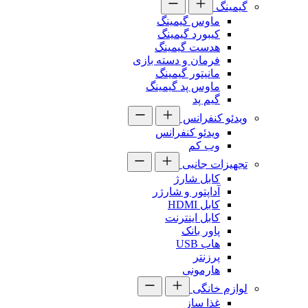
گیمینگ
ماوس گیمینگ
کیبورد گیمینگ
هدست گیمینگ
فرمان و دسته بازی
مانیتور گیمینگ
ماوس پد گیمینگ
گیم پد
ویدئو کنفرانس
ویدئو کنفرانس
وب کم
تجهیزات جانبی
کابل شارژ
آداپتور و شارژر
کابل HDMI
کابل اینترنت
پاور بانک
هاب USB
پرزنتر
هارمونی
لوازم خانگی
غذا ساز