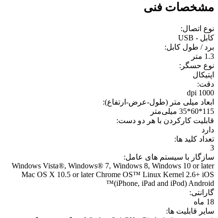
مشخصات فنی
نوع اتصال:
کابل - USB
برد / طول کابل:
1.3 متر
نوع حسگر:
اپتيکال
دقت:
1000 dpi
ابعاد میلی متر (طول-عرض-ارتفاع):
115*60*35 میلی‌متر
قابليت کارکردن با هر دو دست:
دارد
تعداد کلید ها:
3
سازگار با سیستم های عامل:
Windows Vista®, Windows® 7, Windows 8, Windows 10 or later
Mac OS X 10.5 or later Chrome OS™ Linux Kernel 2.6+ iOS
(iPhone, iPad and iPod) Android™
گارانتی:
18 ماه
سایر قابلیت ها: