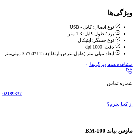
ویژگی‌ها
نوع اتصال:
کابل - USB
برد / طول کابل:
1.3 متر
نوع حسگر:
اپتيکال
دقت:
1000 dpi
ابعاد میلی متر (طول-عرض-ارتفاع):
115*60*35 میلی‌متر
مشاهده همه ویژگی‌ها
شماره تماس
02189337
از کجا بخرم؟
ماوس بیاند BM-100