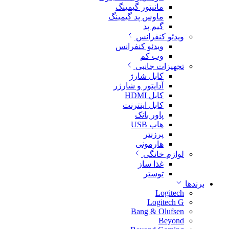
مانیتور گیمینگ
ماوس پد گیمینگ
گیم پد
ویدئو کنفرانس
ویدئو کنفرانس
وب کم
تجهیزات جانبی
کابل شارژ
آداپتور و شارژر
کابل HDMI
کابل اینترنت
پاور بانک
هاب USB
پرزنتر
هارمونی
لوازم خانگی
غذا ساز
توستر
برندها
Logitech
Logitech G
Bang & Olufsen
Beyond