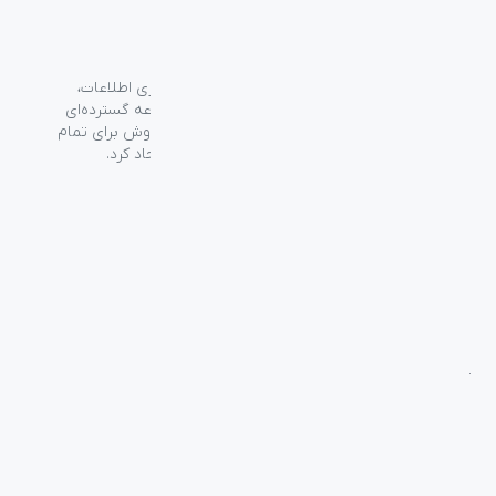
گروه فراسو با بیش از ۳۵ سال تجربه در حوزه فناوری اطلاعات،
شرکت اسپیرو را در سال ۱۳۸۹ به منظور ارائه مجموعه گسترده‌ای
از خدمات واردات، توزیع، فروش و خدمات پس از فروش برای تمام
محصولات مصرفی الکترونیک و رایانه‌ای در ایران ایجاد کرد.
دسترسی‌ سریع
سوالات متداول
از کجا بخرم
نظرسنجی و ثبت شکایت
بلاگ
درباره اسپیرو
تماس با ما
آموزشی
بررسی محصولات
فناوری
راهنمای خرید