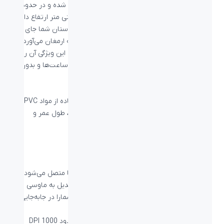
ماوس بیاند BM-1110 در ابعاد متوسط قرار طراحی شده و در حدود
11.3 سانتی متر طول و 7 سانتی متر عرض و 4 سانتی متر ارتفاع دارد.
این ماوس با طراحی در ابعاد مناسب به راحتی در دستان شما جای
می‌گیرد و تجربه‌ای دلپذیر از کار کردن را برای شما به ارمغان می‌آورد.
ماوس بیاند BM-1110 در حدود 60 گرم وزن دارد و این ویژگی آن را در
دستۀ ماوس‌های سبک قرار می‌دهد. با این ماوس ساعت‌ها و بدون
خستگی به انجام کارهای خود بپردازید.
مقاومت و طول عمر ماوس بیاند BM-1110
در تولید کابل ماوس بیاند BM-1110 به دلیل استفاده از مواد PVC بر
روی کابل و پلاستیک سخت روی بدنه این محصول، طول عمر و
مقاومت آن چندین برابر شده است.
اتصال بدون دردسر ماوس بیاند BM-1110
این ماوس اپتیکال از طریق کابل USB به گجت شما متصل می‌شود و
طول کابل آن در حدود ۱.۳۵ متر می‌باشد که آن را تبدیل به ماوسی
مناسب برای استفادۀ روزمره تبدیل کرده و دست شمارا در جابه‌جایی
هرچه بیشتر ماوس باز گذاشته است.
همچنین دقت حسگر ماوس بیاند BM-1110 در حدود 1000 DPI