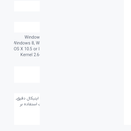
دقت:
1000Dpi
تعداد کلید ها:
۵
وزن (گرم):
۶۰±۱۰
سازگار با سیستم
Windows Vista®, Windows® 7,
های عامل:
Windows 8, Windows 10 or later Mac
OS X 10.5 or later Chrome OS™ Linux
Kernel 2.6+ iOS (iPhone, iPad and
iPod) Android™
قابليت کارکردن با هر
ندارد
دو دست:
گارانتی:
۱۸ ماه
سایر قابلیت ها:
سبک و مستحکم, سنسور اپتیکال دقیق,
طراحی بسیار راحت, قابلیت استفاده بر
روی اکثر سطوح