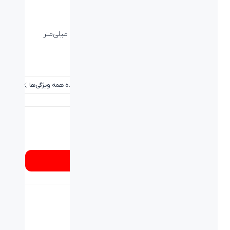
نوع اتصال:
کابل - USB
برد / طول کابل:
۱.۳۵ متر
ابعاد میلی متر (طول-عرض-ارتفاع):
۳۹.۵*۷۱*۱۱۳ میلی‌متر
نوع حسگر:
اپتيکال
دقت:
1000Dpi
مشاهده همه ویژگی‌ها
شماره تماس
۰۲۱۸۹۳۳۷
از کجا بخرم؟
طراحی شده برای تجربه‌ای راحت و خستگی ناپذیر