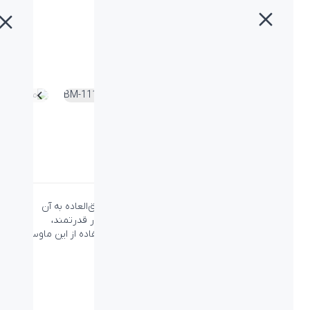
خانه
»
محصولات
»
ماوس بیاند BM-1110
ماوس بیاند BM-1110
دسته:
بیاند
،
ماوس
،
ماوس بیاند
طراحی ارگونومی ماوس بیاند BM-1110 ظاهری فوق‌العاده به آن
بخشیده و با داشتن کلیدهایی نرم و اسکرولی بسیار قدرتمند،
تجربه‌ای بسیار دلنشین از پرداختن به امور را با استفاده از این ماوس
برای شما به ارمغان آورده است.
ویژگی‌ها