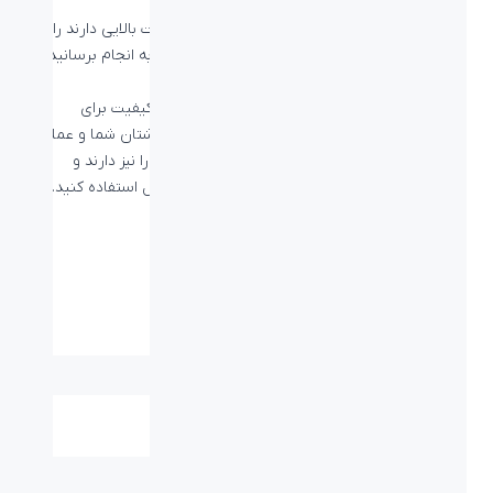
آن انجام دهد.
با دقت بالای ردیابی می‌توانید کارهایی که حساسیت بالایی دارند را نیز
با ماوس BM-1110 بدون مشکل و با ظرافت تمام به انجام برسانید.
عمر طولانی، عملکرد سریع
ماوس بیاند BM-1110 با استفاده از سوئیچ‌های با کیفیت برای
دکمه‌های خود علاوه بر واکنش‌پذیری سریع زیر انگشتان شما و عملکرد
سریع در کامپیوتر، عمر مفید بالای 1 میلیون کلیک را نیز دارند و
می‌توانید تا از ماوس BM-1110 خود تا سالیان سال استفاده کنید.
مشخصات فنی
نوع اتصال:
کابل - USB
برد / طول کابل:
۱.۳۵ متر
ابعاد میلی متر
۳۹.۵*۷۱*۱۱۳ میلی‌متر
(طول-عرض-ارتفاع):
نوع حسگر:
اپتيکال