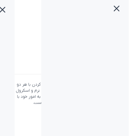
خانه
»
محصولات
»
ماوس بیاند BM-1175
ماوس بیاند BM-1175
دسته:
بیاند
،
ماوس
،
ماوس بیاند
طراحی ارگونومی ماوس بیاند BM-1175 قابلیت کار کردن با هر دو
دست را برای شما فراهم کرده و با داشتن کلیدهایی نرم و اسکرول
بسیار قدرتمند، تجربه‌ای بسیار دلنشین از پرداختن به امور خود با
استفاده از این ماوس را برای شما به ارمغان آورده است.
ویژگی‌ها
نوع اتصال:
کابل - USB