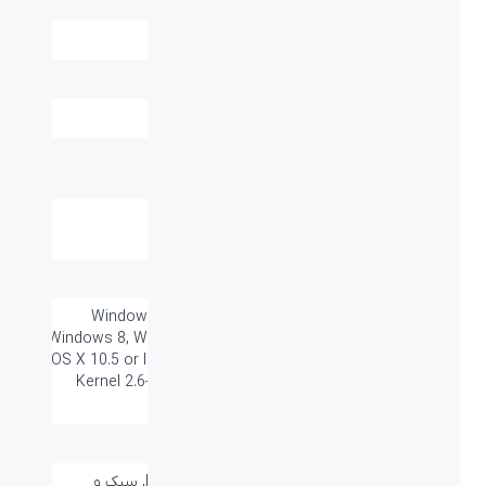
برد / طول کابل:
۱.۳ متر
وزن (گرم):
۵۵±۵ گرم
نوع حسگر:
اپتيکال
دقت:
1000 dpi
ابعاد میلی متر
۱۱۸*۵۸.۵*۳۸ میلی‌متر
(طول-عرض-ارتفاع):
قابليت کارکردن با هر
دارد
دو دست:
تعداد کلید ها:
۳
سازگار با سیستم
Windows Vista®, Windows® 7,
های عامل:
Windows 8, Windows 10 or later Mac
OS X 10.5 or later Chrome OS™ Linux
Kernel 2.6+ iOS (iPhone, iPad and
iPod) Android™
گارانتی:
۱۸ ماه
سایر قابلیت ها:
PixArt's (image sensor), سبک و