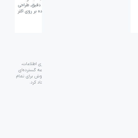
مستحکم, سنسور اپتیکال دقیق, طراحی
بسیار راحت, قابلیت استفاده بر روی اکثر
سطوح
گروه فراسو با بیش از ۳۵ سال تجربه در حوزه فناوری اطلاعات،
شرکت اسپیرو را در سال ۱۳۸۹ به منظور ارائه مجموعه گسترده‌ای
از خدمات واردات، توزیع، فروش و خدمات پس از فروش برای تمام
محصولات مصرفی الکترونیک و رایانه‌ای در ایران ایجاد کرد.
دسترسی‌ سریع
سوالات متداول
از کجا بخرم
نظرسنجی و ثبت شکایت
بلاگ
درباره اسپیرو