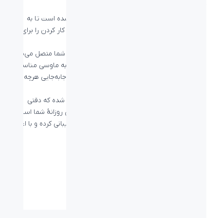
کرد.
همچنین، این ماوس در ابعاد متوسط قرار طراحی شده است تا به
راحتی در دستان شما جای گیرد و تجربه‌ای دلپذیر از کار کردن را برای
شما به ارمغان آورد.
ماوس بیاند BM-1175 از طریق کابل USB به گجت شما متصل می‌شود
و طول کابل آن در 1.3 متر می‌باشد که آن را تبدیل به ماوسی مناسب
برای استفادۀ روزمره تبدیل کرده و دست شما را در جابه‌جایی هرچه
بیشتر ماوس باز گذاشته است.
دقت حسگر این ماوس به مقدار 1000 DPI تعریف شده که دقتی
مطلوب به شمار می‌رود و به خوبی جوابگوی کارهای روزانۀ شما است.
این ماوس از سیستم عامل‌های ویندوز و مک پشتیبانی کرده و با اغلب
گجت‌های شما سازگار است.
مشخصات فنی
نوع اتصال:
کابل - USB