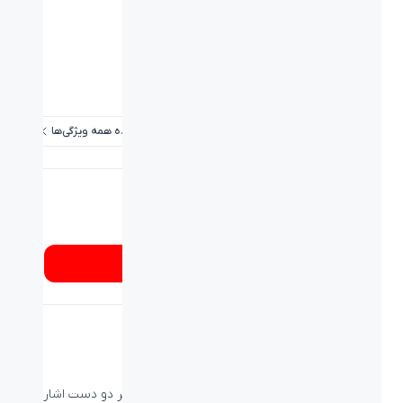
برد / طول کابل:
۱.۳ متر
وزن (گرم):
۵۵±۵ گرم
نوع حسگر:
اپتيکال
دقت:
1000 dpi
مشاهده همه ویژگی‌ها
شماره تماس
۰۲۱۸۹۳۳۷
از کجا بخرم؟
ماوس بیاند BM-1175
از ویژگی‌های این ماوس می‌توان به توانایی کار با هر دو دست اشاره