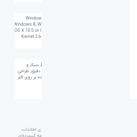
تعداد کلید ها:
۳
سازگار با سیستم
Windows Vista®, Windows® 7,
های عامل:
Windows 8, Windows 10 or later Mac
OS X 10.5 or later Chrome OS™ Linux
Kernel 2.6+ iOS (iPhone, iPad and
iPod) Android™
گارانتی:
۱۸ ماه
سایر قابلیت ها:
PixArt's (image sensor), سبک و
مستحکم, سنسور اپتیکال دقیق, طراحی
بسیار راحت, قابلیت استفاده بر روی اکثر
سطوح
گروه فراسو با بیش از ۳۵ سال تجربه در حوزه فناوری اطلاعات،
شرکت اسپیرو را در سال ۱۳۸۹ به منظور ارائه مجموعه گسترده‌ای