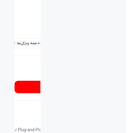
برد / طول کابل:
۱.۳۵ متر
وزن (گرم):
70±10g
نوع حسگر:
اپتيکال
دقت:
1000 dpi
مشاهده همه ویژگی‌ها
شماره تماس
۰۲۱۸۹۳۳۷
از کجا بخرم؟
اتصال ساده
اتصال این ماوس به کمک کابل USB و به صورت Plug-and-Play است