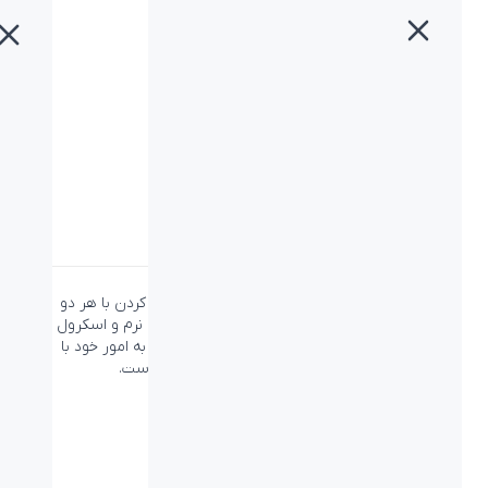
خانه
»
محصولات
»
ماوس بیاند ماوس بیاند BM-1190
ماوس بیاند ماوس بیاند BM-1190
دسته:
بیاند
،
ماوس
،
ماوس بیاند
طراحی ارگونومی ماوس بیاند BM-1190 قابلیت کار کردن با هر دو
دست را برای شما فراهم کرده و با داشتن کلیدهایی نرم و اسکرول
بسیار قدرتمند، تجربه‌ای بسیار دلنشین از پرداختن به امور خود با
استفاده از این ماوس را برای شما به ارمغان آورده است.
ویژگی‌ها
نوع اتصال:
کابل - USB