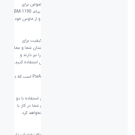
که به معنی عدم نیاز به نصب درایور یا نرم‌افزار مخصوص برای
استفاده از این ماوس است. برای استفاده از ماوس بیاند BM-1190
تنها کافیست تا کابل آن را به کامپیوتر متصل کرده و از ماوس خود
استفاده کنید.
عمر طولانی، عملکرد سریع
ماوس بیاند BM-1190 با استفاده از سوئیچ‌های با کیفیت برای
دکمه‌های خود علاوه بر واکنش‌پذیری سریع زیر انگشتان شما و عملکرد
سریع در کامپیوتر، عمر مفید بالای 1 میلیون کلیک را نیز دارند و
می‌توانید تا از ماوس BM-1190 خود تا سالیان سال استفاده کنید.
سنسور اپتیکال با دقت بالا
این ماوس دارای سنسور اپتیکال ساخت شرکت PixArt’s است که دقت
ردیابی بالایی دارد و دارای DPI 1000 است.
قابل استفاده با هر دو دست
طراحی این ماوس به صورت Ambidextrous و قابل استفاده با دو
دست است و راست دست بودن یا چپ دست بودن شما در کار با
ماوس در کارکرد شما با این ماوس تفاوتی را ایجاد نخواهد کرد.
پشتیبانی از سیستم‌عامل‌های مختلف
از ماوس BM-1190 می‌توانید برای کنترل و کار با تمام تجهیزات دارای