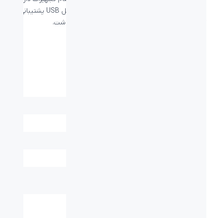
پورت USB استفاده کنید. هر دستگاهی که از پروتکل USB پشتیبانی
کندريال قابلیت کار با ماوس BM-1190 را خواهد داشت.
مشخصات فنی
نوع اتصال:
کابل - USB
برد / طول کابل:
۱.۳۵ متر
وزن (گرم):
70±10g
نوع حسگر:
اپتيکال
دقت:
1000 dpi
ابعاد میلی متر
۱۱۳*۶۴*۳۵ میلی‌متر
(طول-عرض-ارتفاع):
قابليت کارکردن با هر
دارد
دو دست: