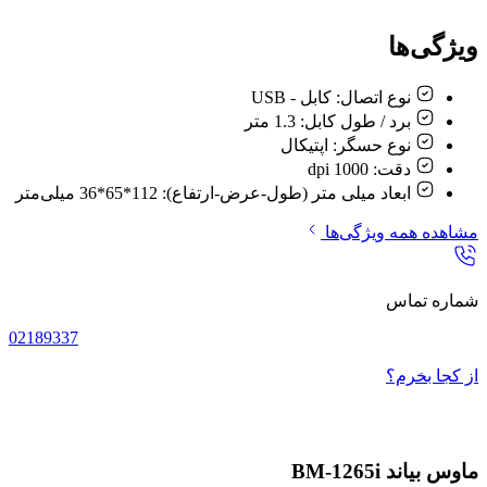
ویژگی‌ها
نوع اتصال:
کابل - USB
برد / طول کابل:
1.3 متر
نوع حسگر:
اپتيکال
دقت:
1000 dpi
ابعاد میلی متر (طول-عرض-ارتفاع):
112*65*36 میلی‌متر
مشاهده همه ویژگی‌ها
شماره تماس
02189337
از کجا بخرم؟
ماوس بیاند BM-1265i