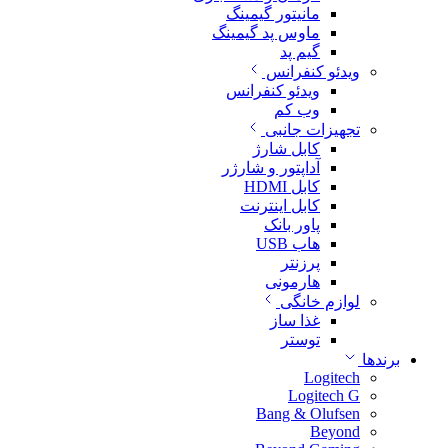
مانیتور گیمینگ
ماوس پد گیمینگ
گیم پد
ویدئو کنفرانس
ویدئو کنفرانس
وب کم
تجهیزات جانبی
کابل شارژ
آداپتور و شارژر
کابل HDMI
کابل اینترنت
پاور بانک
هاب USB
پرزنتر
هارمونی
لوازم خانگی
غذا ساز
توستر
برندها
Logitech
Logitech G
Bang & Olufsen
Beyond