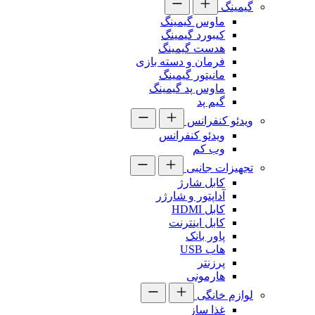
گیمینگ
ماوس گیمینگ
کیبورد گیمینگ
هدست گیمینگ
فرمان و دسته بازی
مانیتور گیمینگ
ماوس پد گیمینگ
گیم پد
ویدئو کنفرانس
ویدئو کنفرانس
وب کم
تجهیزات جانبی
کابل شارژ
آداپتور و شارژر
کابل HDMI
کابل اینترنت
پاور بانک
هاب USB
پرزنتر
هارمونی
لوازم خانگی
غذا ساز