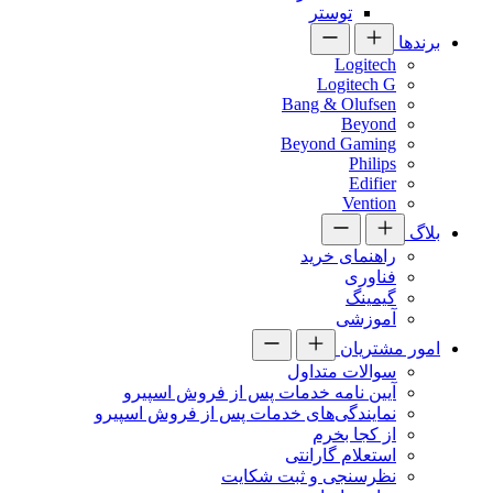
توستر
برندها
Logitech
Logitech G
Bang & Olufsen
Beyond
Beyond Gaming
Philips
Edifier
Vention
بلاگ
راهنمای خرید
فناوری
گیمینگ
آموزشی
امور مشتریان
سوالات متداول
آیین نامه خدمات پس از فروش اسپیرو
نمایندگی‌های خدمات پس از فروش اسپیرو
از کجا بخرم
استعلام گارانتی
نظرسنجی و ثبت شکایت