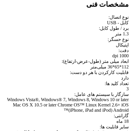
مشخصات فنی
نوع اتصال:
کابل - USB
برد / طول کابل:
1.3 متر
نوع حسگر:
اپتيکال
دقت:
1000 dpi
ابعاد میلی متر (طول-عرض-ارتفاع):
112*65*36 میلی‌متر
قابليت کارکردن با هر دو دست:
دارد
تعداد کلید ها:
3
سازگار با سیستم های عامل:
Windows Vista®, Windows® 7, Windows 8, Windows 10 or later
Mac OS X 10.5 or later Chrome OS™ Linux Kernel 2.6+ iOS
(iPhone, iPad and iPod) Android™
گارانتی:
18 ماه
سایر قابلیت ها: