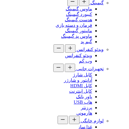
گیمینگ
ماوس گیمینگ
کیبورد گیمینگ
هدست گیمینگ
فرمان و دسته بازی
مانیتور گیمینگ
ماوس پد گیمینگ
گیم پد
ویدئو کنفرانس
ویدئو کنفرانس
وب کم
تجهیزات جانبی
کابل شارژ
آداپتور و شارژر
کابل HDMI
کابل اینترنت
پاور بانک
هاب USB
پرزنتر
هارمونی
لوازم خانگی
غذا ساز