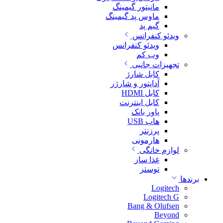
مانیتور گیمینگ
ماوس پد گیمینگ
گیم پد
ویدئو کنفرانس
ویدئو کنفرانس
وب کم
تجهیزات جانبی
کابل شارژ
آداپتور و شارژر
کابل HDMI
کابل اینترنت
پاور بانک
هاب USB
پرزنتر
هارمونی
لوازم خانگی
غذا ساز
توستر
برندها
Logitech
Logitech G
Bang & Olufsen
Beyond