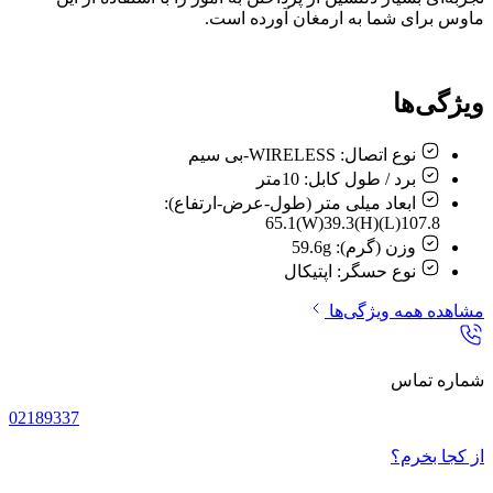
ماوس برای شما به ارمغان آورده است.
ویژگی‌ها
نوع اتصال:
WIRELESS-بی سیم
برد / طول کابل:
10متر
ابعاد میلی متر (طول-عرض-ارتفاع):
107.8(L)65.1(W)39.3(H)
وزن (گرم):
59.6g
نوع حسگر:
اپتيکال
مشاهده همه ویژگی‌ها
شماره تماس
02189337
از کجا بخرم؟