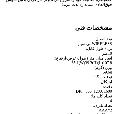
فوق‌العاده استاندارد لذت ببرید!
مشخصات فنی
نوع اتصال:
WIRELESS-بی سیم
برد / طول کابل:
10متر
ابعاد میلی متر (طول-عرض-ارتفاع):
107.8(L)65.1(W)39.3(H)
وزن (گرم):
59.6g
نوع حسگر:
اپتيکال
دقت:
DPI : 800, 1200, 1600
تعداد کلید ها:
4
تعداد باتری:
2*AAA