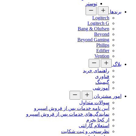
توستر
برندها
Logitech
Logitech G
Bang & Olufsen
Beyond
Beyond Gaming
Philips
Edifier
Vention
بلاگ
راهنمای خرید
فناوری
گیمینگ
آموزشی
امور مشتریان
سوالات متداول
آیین نامه خدمات پس از فروش اسپیرو
نمایندگی‌های خدمات پس از فروش اسپیرو
از کجا بخرم
استعلام گارانتی
نظرسنجی و ثبت شکایت