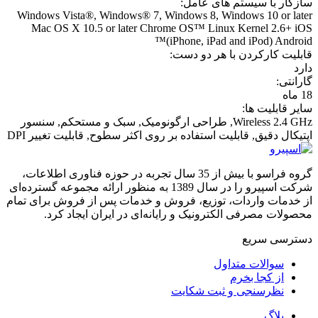
سازگار با سیستم های عامل:
Windows Vista®, Windows® 7, Windows 8, Windows 10 or later
Mac OS X 10.5 or later Chrome OS™ Linux Kernel 2.6+ iOS
(iPhone, iPad and iPod) Android™
قابليت کارکردن با هر دو دست:
دارد
گارانتی:
18 ماه
سایر قابلیت ها:
Wireless 2.4 GHz, طراحی ارگونومیک, سبک و مستحکم, سنسور
اپتیکال دقیق, قابلیت استفاده بر روی اکثر سطوح, قابلیت تغییر DPI
گروه فراسو با بیش از 35 سال تجربه در حوزه فناوری اطلاعات،
شرکت اسپیرو را در سال 1389 به منظور ارائه مجموعه گسترده‌ای
از خدمات واردات، توزیع، فروش و خدمات پس از فروش برای تمام
محصولات مصرفی الکترونیک و رایانه‌ای در ایران ایجاد کرد.
دسترسی‌ سریع
سوالات متداول
از کجا بخرم
نظرسنجی و ثبت شکایت
بلاگ