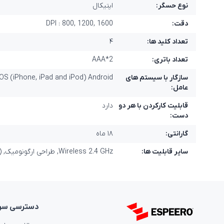
نوع حسگر:
اپتيکال
دقت:
DPI : 800, 1200, 1600
تعداد کلید ها:
۴
تعداد باتری:
2*AAA
سازگار با سیستم های
S (iPhone, iPad and iPod) Android™
عامل:
قابليت کارکردن با هر دو
دارد
دست:
گارانتی:
۱۸ ماه
سایر قابلیت ها:
Wireless 2.4 GHz, طراحی ارگونومیک, PixArt's (image sensor), سبک و مستحکم, سنسور اپتیکال دقیق, قابلیت استفاده بر روی اکثر سطوح, قابلیت تغییر DPI
دسترسی‌ سر