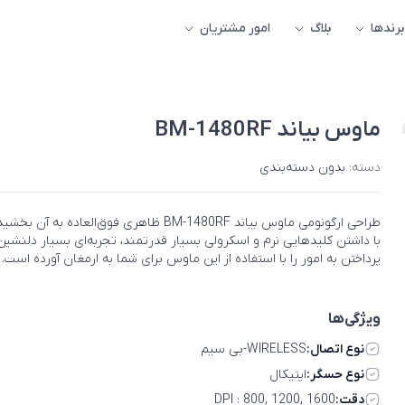
برندها
بلاگ
امور مشتریان
ماوس بیاند BM-1480RF
دسته:
بدون دسته‌بندی
طراحی ارگونومی ماوس بیاند BM-1480RF ظاهری فوق‌العاده به آن ب
با داشتن کلیدهایی نرم و اسکرولی بسیار قدرتمند، تجربه‌ای بسیار دلنشین 
پرداختن به امور را با استفاده از این ماوس برای شما به ارمغان آورده است.
ویژگی‌ها
نوع اتصال:
WIRELESS-بی سیم
نوع حسگر:
اپتيکال
دقت:
DPI : 800, 1200, 1600