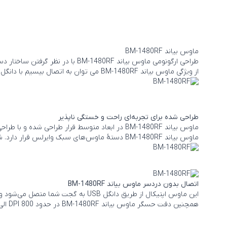
ماوس بیاند BM-1480RF
طراحی ارگونومی ماوس بیاند BM-1480RF با در نظر گرفتن ساختار دست باعث شده تا در هنگام کار با این محصول دست شما کمتر خسته شود.
از ویژگی ماوس بیاند BM-1480RF می توان به اتصال بیسیم با دانگل اشاره کرد که به راحتی و بدون نیاز به نصب نرم افزار به دستگاه متصل می شود.
طراحی شده برای تجربه‌ای راحت و خستگی ناپذیر
ماوس بیاند BM-1480RF در ابعاد متوسط قرار طراحی شده و با طراحی در ابعاد مناسب به راحتی در دستان شما جای می‌گیرد و تجربه‌ای دلپذیر از کار کردن را برای شما به ارمغان می‌آورد.
ماوس بیاند BM-1480RF دستۀ ماوس‌های سبک وایرلس قرار دارد. شما قادر خواهید بود با این ماوس ساعت‌ها و بدون خستگی به انجام کارهای خود بپردازید.
اتصال بدون دردسر ماوس بیاند BM-1480RF
این ماوس اپتیکال از طریق دانگل USB به گجت شما متصل می‌شود و با داشتن برد وایرلس بسیار خوب تبدیل به ماوسی مناسب برای استفادۀ روزمره شده و دست شما در جابه‌جایی هرچه بیشتر ماوس، باز است.
همچنین دقت حسگر ماوس بیاند BM-1480RF در حدود 800 DPI الی 1600 DPI تعریف شده که دقتی فوق‌العاده به شمار می‌رود و به خوبی جوابگوی کارهای روزانۀ شما است.