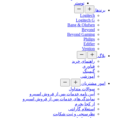
توستر
برندها
Logitech
Logitech G
Bang & Olufsen
Beyond
Beyond Gaming
Philips
Edifier
Vention
بلاگ
راهنمای خرید
فناوری
گیمینگ
آموزشی
امور مشتریان
سوالات متداول
آیین نامه خدمات پس از فروش اسپیرو
نمایندگی‌های خدمات پس از فروش اسپیرو
از کجا بخرم
استعلام گارانتی
نظرسنجی و ثبت شکایت