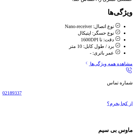
ویژگی‌ها
نوع اتصال:
Nano-receiver
نوع حسگر:
اپتيکال
دقت:
تا 1600DPI
برد / طول کابل:
10 متر
عمر باتری:
-
مشاهده همه ویژگی‌ها
شماره تماس
02189337
از کجا بخرم؟
ماوس بی سیم