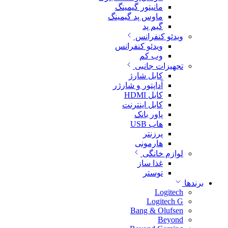
مانیتور گیمینگ
ماوس پد گیمینگ
گیم پد
ویدئو کنفرانس
ویدئو کنفرانس
وب کم
تجهیزات جانبی
کابل شارژ
آداپتور و شارژر
کابل HDMI
کابل اینترنت
پاور بانک
هاب USB
پرزنتر
هارمونی
لوازم خانگی
غذا ساز
توستر
برندها
Logitech
Logitech G
Bang & Olufsen
Beyond