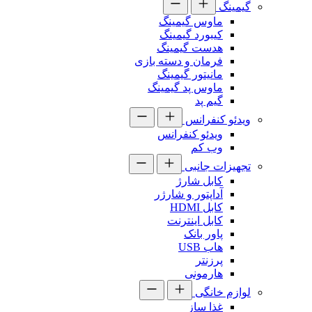
گیمینگ
ماوس گیمینگ
کیبورد گیمینگ
هدست گیمینگ
فرمان و دسته بازی
مانیتور گیمینگ
ماوس پد گیمینگ
گیم پد
ویدئو کنفرانس
ویدئو کنفرانس
وب کم
تجهیزات جانبی
کابل شارژ
آداپتور و شارژر
کابل HDMI
کابل اینترنت
پاور بانک
هاب USB
پرزنتر
هارمونی
لوازم خانگی
غذا ساز