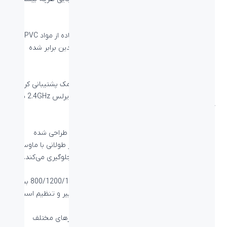
ماوس باز گذاشته است.
مقاومت و طول عمر ماوس بیاند BM-1755
در تولید کابل ماوس بیاند BM-1755 به دلیل استفاده از مواد PVC بر
روی کابل این محصول، طول عمر و مقاومت آن چندین برابر شده
است.
پشتیبانی گسترده
این ماوس وایرلس از سیستم عامل‌های ویندوز و مک پشتیبانی کرده
و با اغلب گجت‌های شما سازگار است و با اتصال وایرلس 2.4GHz به
آن‌ها از طریق پورت USB دستگاه متصل می‌شود.
ماوس بیاند BM-1755
ماوس بیاند BM-1755 RF یک
ماوس ارگونومیک
و طراحی شده
متناسب با دست راست شماست که راحتی زوان کار طولانی با ماوس را
تضمین می‌کند و از آسیب‌هایی مانند تونل کارپال جلوگیری می‌کند.
سنسور اپتیکال با دقت ردیابی بالا
دقت سنسور اپتیکال این ماوس به مقدارهای 800/1200/1600 بسته
به نیاز شما از طریق دکمه DPI روی ماوس قابل تغییر و تنظیم است.
۵ دکمه کاربردی
با ۵ دکمه با دستورات متفاوت در کامپیوتر و نرم‌افزارهای مختلف