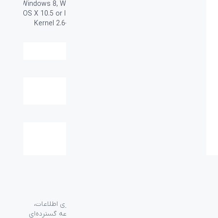
های عامل:
Windows 8, Windows 10 or later Mac
OS X 10.5 or later Chrome OS™ Linux
Kernel 2.6+ iOS (iPhone, iPad and
iPod) Android™
تعداد باتری:
1*AA
وزن (گرم):
۱۰ ± ۷۵
ابعاد میلی متر
120.7*82.9*41.4mm
(طول-عرض-ارتفاع):
گارانتی:
۱۸ ماه
سایر قابلیت ها:
-
گروه فراسو با بیش از ۳۵ سال تجربه در حوزه فناوری اطلاعات،
شرکت اسپیرو را در سال ۱۳۸۹ به منظور ارائه مجموعه گسترده‌ای