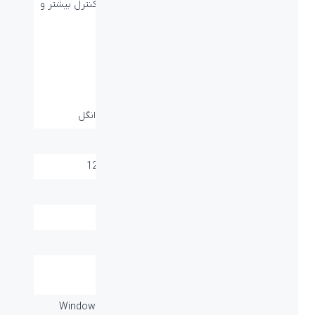
می‌توانید به سرعت انجام کارهای خود بی‌افزایید و کنترل بیشتر و
بهتری از کامپیوتر خود داشته باشید.
مشخصات فنی
نوع اتصال:
بی سیم- USB receiver دانگل
نوع حسگر:
اپتيکال
دقت:
1200Dpi, 1600Dpi, 800Dpi
برد / طول کابل:
۱۰ متر
عمر باتری:
-
تعداد کلید ها:
۶
قابليت کارکردن با هر
-
دو دست:
سازگار با سیستم
Windows Vista®, Windows® 7,