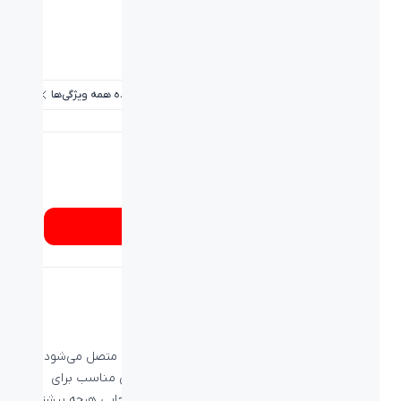
دقت:
1200Dpi, 1600Dpi, 800Dpi
برد / طول کابل:
۱۰ متر
عمر باتری:
-
مشاهده همه ویژگی‌ها
شماره تماس
۰۲۱۸۹۳۳۷
از کجا بخرم؟
ماوس بیاند BM-1755 با اتصال Plug & Play
ماوس بیاند BM-1755 از گیرنده USB به گجت شما متصل می‌شود و
برد آن در 10 متر می‌باشد که آن را تبدیل به ماوسی مناسب برای
استفاده روزمره تبدیل کرده و دست شما را در جابه‌جایی هرچه بیشتر