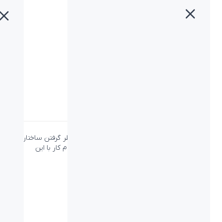
خانه
»
محصولات
»
ماوس بیاند BM-1755 RF
ماوس بیاند BM-1755 RF
دسته:
بیاند
،
ماوس
،
ماوس بیاند
طراحی ارگونومی ماوس بیاند BM-1755 RF با در نظر گرفتن ساختار
دست در هنگام کار با ماوس باعث شده تا در هنگام کار با این
محصول دست شما کمتر خسته شود.
ویژگی‌ها
نوع اتصال:
بی سیم- USB receiver دانگل
نوع حسگر:
اپتيکال