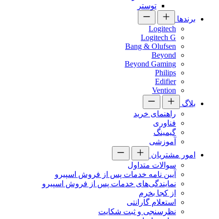
توستر
برندها
Logitech
Logitech G
Bang & Olufsen
Beyond
Beyond Gaming
Philips
Edifier
Vention
بلاگ
راهنمای خرید
فناوری
گیمینگ
آموزشی
امور مشتریان
سوالات متداول
آیین نامه خدمات پس از فروش اسپیرو
نمایندگی‌های خدمات پس از فروش اسپیرو
از کجا بخرم
استعلام گارانتی
نظرسنجی و ثبت شکایت