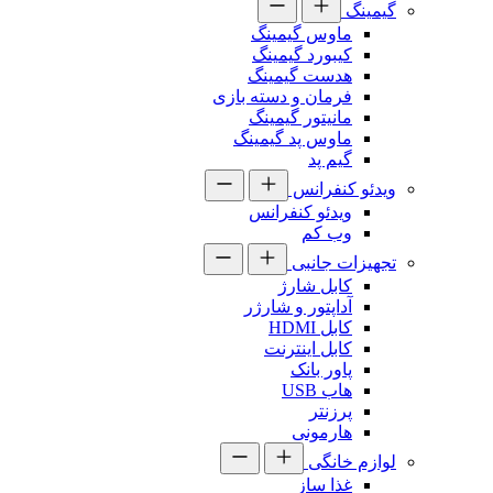
گیمینگ
ماوس گیمینگ
کیبورد گیمینگ
هدست گیمینگ
فرمان و دسته بازی
مانیتور گیمینگ
ماوس پد گیمینگ
گیم پد
ویدئو کنفرانس
ویدئو کنفرانس
وب کم
تجهیزات جانبی
کابل شارژ
آداپتور و شارژر
کابل HDMI
کابل اینترنت
پاور بانک
هاب USB
پرزنتر
هارمونی
لوازم خانگی
غذا ساز