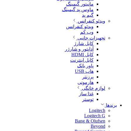
مانیتور گیمینگ
ماوس پد گیمینگ
گیم پد
ویدئو کنفرانس
ویدئو کنفرانس
وب کم
تجهیزات جانبی
کابل شارژ
آداپتور و شارژر
کابل HDMI
کابل اینترنت
پاور بانک
هاب USB
پرزنتر
هارمونی
لوازم خانگی
غذا ساز
توستر
برندها
Logitech
Logitech G
Bang & Olufsen
Beyond