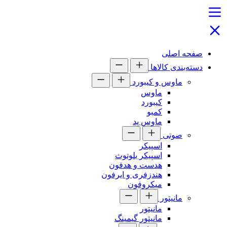
صفحه اصلی
دسته‌بندی کالاها
ماوس و کیبورد
ماوس
کیبورد
کمبو
ماوس پد
صوتی
اسپیکر
اسپیکر بلوتوث
هدست و هدفون
هندزفری و ایرفون
میکروفون
مانیتور
مانیتور
مانیتور گیمینگ