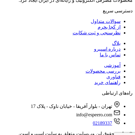
محصولات مصرفی الکترونیک و رایانه‌ای در ایران ایجاد کرد.
دسترسی‌ سریع
سوالات متداول
از کجا بخرم
نظرسنجی و ثبت شکایت
بلاگ
درباره اسپیرو
تماس با ما
آموزشی
بررسی محصولات
فناوری
راهنمای خرید
راه‌های ارتباطی
تهران - بلوار آفریقا - خیابان ناوک - پلاک 17
info@espeero.com
02189337
© تمامی حقوق این وب‌سایت متعلق به سایت اسپیرو است.