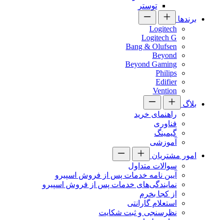
توستر
برندها
Logitech
Logitech G
Bang & Olufsen
Beyond
Beyond Gaming
Philips
Edifier
Vention
بلاگ
راهنمای خرید
فناوری
گیمینگ
آموزشی
امور مشتریان
سوالات متداول
آیین نامه خدمات پس از فروش اسپیرو
نمایندگی‌های خدمات پس از فروش اسپیرو
از کجا بخرم
استعلام گارانتی
نظرسنجی و ثبت شکایت