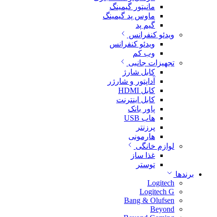
مانیتور گیمینگ
ماوس پد گیمینگ
گیم پد
ویدئو کنفرانس
ویدئو کنفرانس
وب کم
تجهیزات جانبی
کابل شارژ
آداپتور و شارژر
کابل HDMI
کابل اینترنت
پاور بانک
هاب USB
پرزنتر
هارمونی
لوازم خانگی
غذا ساز
توستر
برندها
Logitech
Logitech G
Bang & Olufsen
Beyond