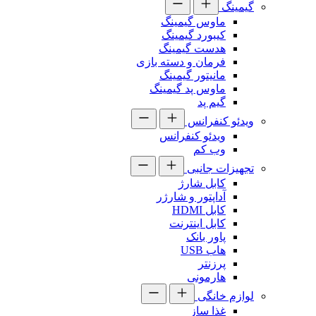
گیمینگ
ماوس گیمینگ
کیبورد گیمینگ
هدست گیمینگ
فرمان و دسته بازی
مانیتور گیمینگ
ماوس پد گیمینگ
گیم پد
ویدئو کنفرانس
ویدئو کنفرانس
وب کم
تجهیزات جانبی
کابل شارژ
آداپتور و شارژر
کابل HDMI
کابل اینترنت
پاور بانک
هاب USB
پرزنتر
هارمونی
لوازم خانگی
غذا ساز