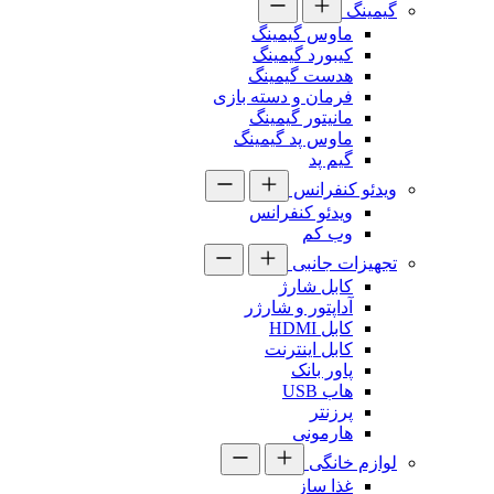
گیمینگ
ماوس گیمینگ
کیبورد گیمینگ
هدست گیمینگ
فرمان و دسته بازی
مانیتور گیمینگ
ماوس پد گیمینگ
گیم پد
ویدئو کنفرانس
ویدئو کنفرانس
وب کم
تجهیزات جانبی
کابل شارژ
آداپتور و شارژر
کابل HDMI
کابل اینترنت
پاور بانک
هاب USB
پرزنتر
هارمونی
لوازم خانگی
غذا ساز