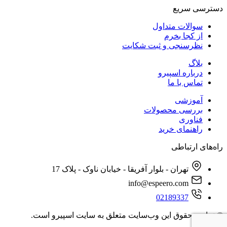
دسترسی‌ سریع
سوالات متداول
از کجا بخرم
نظرسنجی و ثبت شکایت
بلاگ
درباره اسپیرو
تماس با ما
آموزشی
بررسی محصولات
فناوری
راهنمای خرید
راه‌های ارتباطی
تهران - بلوار آفریقا - خیابان ناوک - پلاک 17
info@espeero.com
02189337
© تمامی حقوق این وب‌سایت متعلق به سایت اسپیرو است.