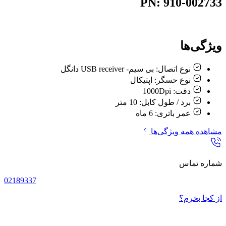
PN: 910-002733
ویژگی‌ها
نوع اتصال:
بی سیم- USB receiver دانگل
نوع حسگر:
اپتيکال
دقت:
1000Dpi
برد / طول کابل:
10 متر
عمر باتری:
6 ماه
مشاهده همه ویژگی‌ها
شماره تماس
02189337
از کجا بخرم؟