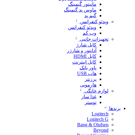
مانیتور گیمینگ
ماوس پد گیمینگ
گیم پد
ویدئو کنفرانس
ویدئو کنفرانس
وب کم
تجهیزات جانبی
کابل شارژ
آداپتور و شارژر
کابل HDMI
کابل اینترنت
پاور بانک
هاب USB
پرزنتر
هارمونی
لوازم خانگی
غذا ساز
توستر
برندها
Logitech
Logitech G
Bang & Olufsen
Beyond