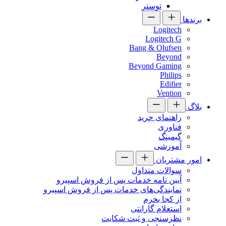
توستر
برندها
Logitech
Logitech G
Bang & Olufsen
Beyond
Beyond Gaming
Philips
Edifier
Vention
بلاگ
راهنمای خرید
فناوری
گیمینگ
آموزشی
امور مشتریان
سوالات متداول
آیین نامه خدمات پس از فروش اسپیرو
نمایندگی‌های خدمات پس از فروش اسپیرو
از کجا بخرم
استعلام گارانتی
نظرسنجی و ثبت شکایت