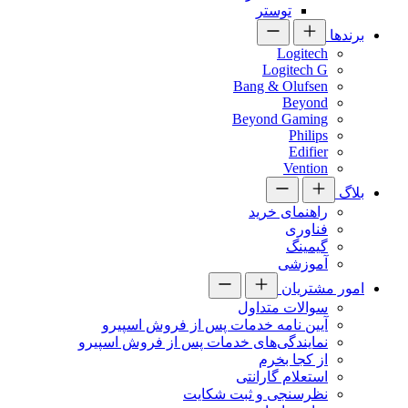
توستر
برندها
Logitech
Logitech G
Bang & Olufsen
Beyond
Beyond Gaming
Philips
Edifier
Vention
بلاگ
راهنمای خرید
فناوری
گیمینگ
آموزشی
امور مشتریان
سوالات متداول
آیین نامه خدمات پس از فروش اسپیرو
نمایندگی‌های خدمات پس از فروش اسپیرو
از کجا بخرم
استعلام گارانتی
نظرسنجی و ثبت شکایت