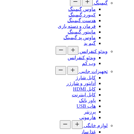
گیمینگ
ماوس گیمینگ
کیبورد گیمینگ
هدست گیمینگ
فرمان و دسته بازی
مانیتور گیمینگ
ماوس پد گیمینگ
گیم پد
ویدئو کنفرانس
ویدئو کنفرانس
وب کم
تجهیزات جانبی
کابل شارژ
آداپتور و شارژر
کابل HDMI
کابل اینترنت
پاور بانک
هاب USB
پرزنتر
هارمونی
لوازم خانگی
غذا ساز