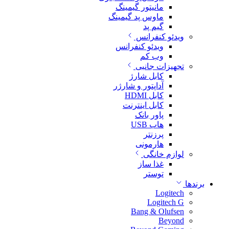
مانیتور گیمینگ
ماوس پد گیمینگ
گیم پد
ویدئو کنفرانس
ویدئو کنفرانس
وب کم
تجهیزات جانبی
کابل شارژ
آداپتور و شارژر
کابل HDMI
کابل اینترنت
پاور بانک
هاب USB
پرزنتر
هارمونی
لوازم خانگی
غذا ساز
توستر
برندها
Logitech
Logitech G
Bang & Olufsen
Beyond