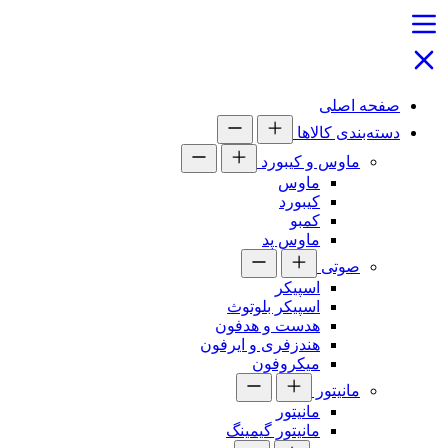
صفحه اصلی
دسته‌بندی کالاها
ماوس و کیبورد
ماوس
کیبورد
کمبو
ماوس پد
صوتی
اسپیکر
اسپیکر بلوتوث
هدست و هدفون
هندزفری و ایرفون
میکروفون
مانیتور
مانیتور
مانیتور گیمینگ