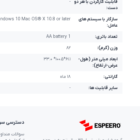
قابليت کارکردن با هر دو
-
دست:
سازگار با سیستم های
dows 10 Mac OS® X 10.8 or later
عامل:
تعداد باتری:
1 AA battery
وزن (گرم):
۸۲
ابعاد میلی متر (طول-
۶۱.۱*۱۰۰.۵* ۳۳.۰
عرض-ارتفاع):
گارانتی:
۱۸ ماه
سایر قابلیت ها:
-
دسترسی‌ سر
سوالات متداو