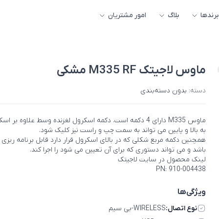
برندها
بلاگ
امور مشتریان
ماوس لاجیتک M335 RF مشکی
دسته:
بدون دسته‌بندی
ماوس M335 دارای 4 دکمه است. دکمه اسکرول لغزنده وسط علاوه بر ا
به بالا و پایین می تواند به سمت چپ و راست نیز کلیک شود.
همچنین دکمه مربع شکلی که در بالای اسکرول قرار دارد قابل برنامه ریزی 
باشد و می تواند دستوری که برای آن تعیین می شود را اجرا کند.
لینک محصول در سایت لاجیتک
PN: 910-004438
ویژگی‌ها
نوع اتصال:
WIRELESS-بی سیم