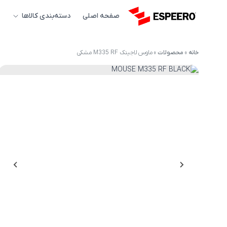
صفحه اصلی
دسته‌بندی کالاها
خانه
»
محصولات
»
ماوس لاجیتک M335 RF مشکی