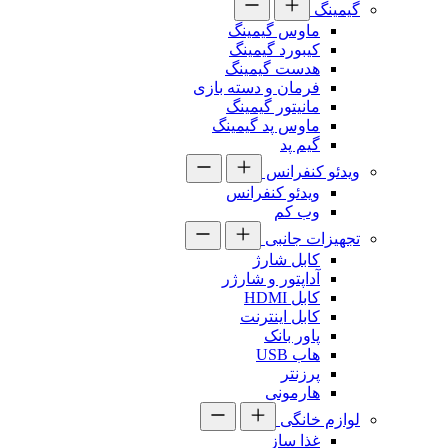
گیمینگ
ماوس گیمینگ
کیبورد گیمینگ
هدست گیمینگ
فرمان و دسته بازی
مانیتور گیمینگ
ماوس پد گیمینگ
گیم پد
ویدئو کنفرانس
ویدئو کنفرانس
وب کم
تجهیزات جانبی
کابل شارژ
آداپتور و شارژر
کابل HDMI
کابل اینترنت
پاور بانک
هاب USB
پرزنتر
هارمونی
لوازم خانگی
غذا ساز