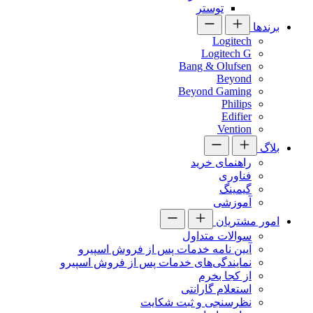
توستر
برندها
Logitech
Logitech G
Bang & Olufsen
Beyond
Beyond Gaming
Philips
Edifier
Vention
بلاگ
راهنمای خرید
فناوری
گیمینگ
آموزشی
امور مشتریان
سوالات متداول
آیین نامه خدمات پس از فروش اسپیرو
نمایندگی‌های خدمات پس از فروش اسپیرو
از کجا بخرم
استعلام گارانتی
نظرسنجی و ثبت شکایت