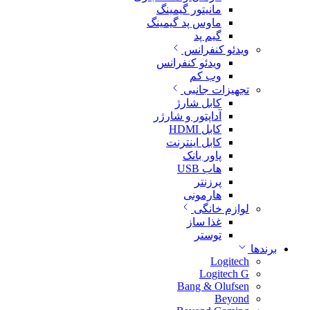
مانیتور گیمینگ
ماوس پد گیمینگ
گیم پد
ویدئو کنفرانس
ویدئو کنفرانس
وب کم
تجهیزات جانبی
کابل شارژ
آداپتور و شارژر
کابل HDMI
کابل اینترنت
پاور بانک
هاب USB
پرزنتر
هارمونی
لوازم خانگی
غذا ساز
توستر
برندها
Logitech
Logitech G
Bang & Olufsen
Beyond