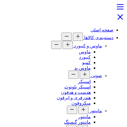
صفحه اصلی
دسته‌بندی کالاها
ماوس و کیبورد
ماوس
کیبورد
کمبو
ماوس پد
صوتی
اسپیکر
اسپیکر بلوتوث
هدست و هدفون
هندزفری و ایرفون
میکروفون
مانیتور
مانیتور
مانیتور گیمینگ