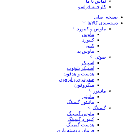
تماس با ما
کارخانه فراسو
صفحه اصلی
دسته‌بندی کالاها
ماوس و کیبورد
ماوس
کیبورد
کمبو
ماوس پد
صوتی
اسپیکر
اسپیکر بلوتوث
هدست و هدفون
هندزفری و ایرفون
میکروفون
مانیتور
مانیتور
مانیتور گیمینگ
گیمینگ
ماوس گیمینگ
کیبورد گیمینگ
هدست گیمینگ
فرمان و دسته بازی