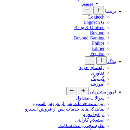
توستر
برندها
Logitech
Logitech G
Bang & Olufsen
Beyond
Beyond Gaming
Philips
Edifier
Vention
بلاگ
راهنمای خرید
فناوری
گیمینگ
آموزشی
امور مشتریان
سوالات متداول
آیین نامه خدمات پس از فروش اسپیرو
نمایندگی‌های خدمات پس از فروش اسپیرو
از کجا بخرم
استعلام گارانتی
نظرسنجی و ثبت شکایت