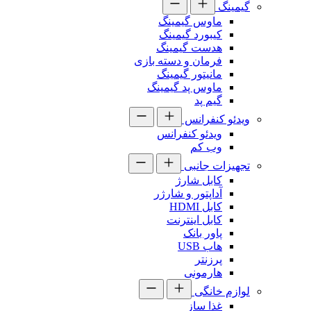
گیمینگ
ماوس گیمینگ
کیبورد گیمینگ
هدست گیمینگ
فرمان و دسته بازی
مانیتور گیمینگ
ماوس پد گیمینگ
گیم پد
ویدئو کنفرانس
ویدئو کنفرانس
وب کم
تجهیزات جانبی
کابل شارژ
آداپتور و شارژر
کابل HDMI
کابل اینترنت
پاور بانک
هاب USB
پرزنتر
هارمونی
لوازم خانگی
غذا ساز