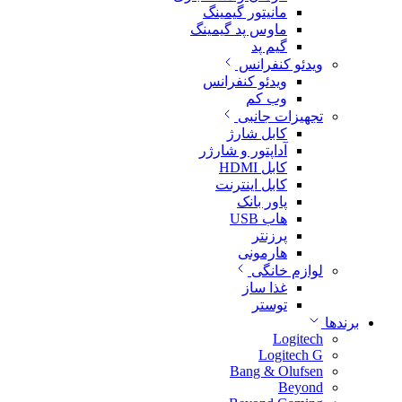
مانیتور گیمینگ
ماوس پد گیمینگ
گیم پد
ویدئو کنفرانس
ویدئو کنفرانس
وب کم
تجهیزات جانبی
کابل شارژ
آداپتور و شارژر
کابل HDMI
کابل اینترنت
پاور بانک
هاب USB
پرزنتر
هارمونی
لوازم خانگی
غذا ساز
توستر
برندها
Logitech
Logitech G
Bang & Olufsen
Beyond