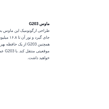
ماوس G203
طراحی ارگونومیک این ماوس به 
جای گیرد و نور آن تا ۱۶.۸ میلیون رنگ قابل شخصی سازی است.
همچنین G203 از یک حا
موقعی
خواهید داشت.