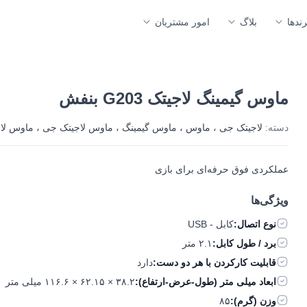
رندها
بلاگ
امور مشتریان
ماوس گیمینگ لاجیتک G203 بنفش
دسته:
لاجیتک جی
،
ماوس
،
ماوس گیمینگ
،
ماوس لاجیتک جی
،
ماوس لا
عملکردی فوق حرفه‌ای برای بازی
ویژگی‌ها
نوع اتصال:
کابل - USB
برد / طول کابل:
۲.۱ متر
قابليت کارکردن با هر دو دست:
دارد
ابعاد میلی متر (طول-عرض-ارتفاع):
۳۸.۲ × ۶۲.۱۵ × ۱۱۶.۶ میلی متر
وزن (گرم):
۸۵