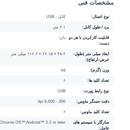
مشخصات فنی
نوع اتصال:
کابل - USB
برد / طول کابل:
۲.۱ متر
قابليت کارکردن با هر دو
دارد
دست:
ابعاد میلی متر (طول-
۳۸.۲ × ۶۲.۱۵ × ۱۱۶.۶ میلی متر
عرض-ارتفاع):
وزن (گرم):
۸۵
تعداد کلید ها:
۶
نوع رابط پورت:
USB
دقت حسگر ماوس:
200 - 8,000 dpi
تعداد کلید ماوس:
۶
سازگار با سیستم های
 Chrome OS™ Android™ 3.2 or later
عامل: