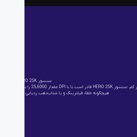
سنسور HERO 25K
لاجیتک G502 X دارای سنسور HERO 25K است؛ پیشرفته‌ترین سنسور اپتیکال برای گیمینگ با دقت ردیابی 1:1 حرکات دست و مصرف باتری بسیار کم. سنسور HERO 25K قادر است تا با DPI مقدار 25,6000 را بدون
هیچگونه خطا، فیلترینگ و یا شتاب‌دهب ردیابی کند.