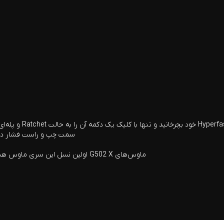
اسکرولر سبک‌سازی شده
سمت چپ و راست فشار دهید 
ماوس‌های G502 X اولین نسل این سری ماوس هستند که در دو رنگ ارائه می‌شوند: مشکی و سفید. انتخاب با شماست.