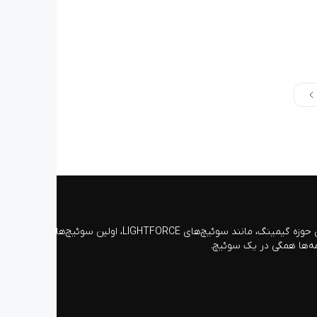
ماوس لاجیتک G502 X جدیدترین نسخه و نسل جدید سری محبوب و پرطرفدار G502 است. با طراحی جدید و الهام گرفته از جدیدترین فناوری‌های حوزه گیمینگ، مانند سوئیچ‌های LIGHTFORCE، اولین سوئیچ‌های
مه‌ها همگی در یک سوئیچ.