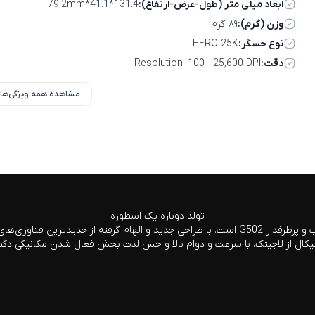
ابعاد میلی متر (طول-عرض-ارتفاع):
131.4*41.1*79.2mm
وزن (گرم):
۸۹ گرم
نوع حسگر:
HERO 25K
دقت:
Resolution: 100 - 25,600 DPI
مشاهده همه ویژگی‌ها
تولد دوباره یک اسطوره
نیکال از لاجیتک. با سرعت و دوام بالا و حس لذت بخش فعال شدن مکانیکی دک