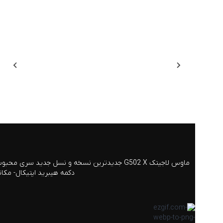
دکمه هیبرید اپتیکال- مکا