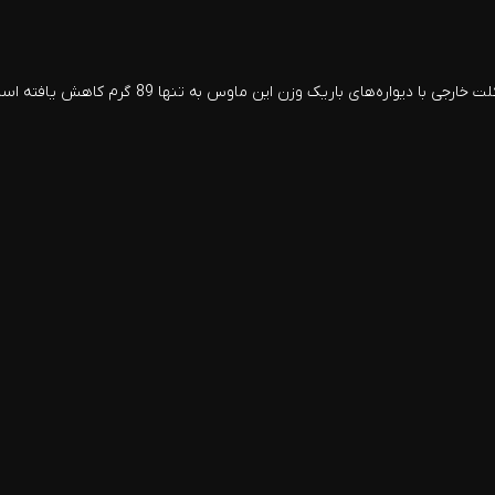
طراحی ماوس G502 X به نحوی انجام شده‌است که با