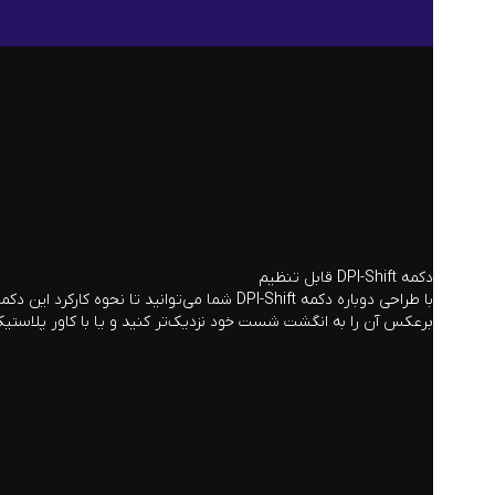
دکمه DPI-Shift قابل تنظیم
با طراحی دوباره دکمه DPI-Shift شما می‌توان
برعکس آن را به انگشت شست خود نزدیک‌تر کنید و یا با کاور پلاستیکی همراه ماوس G502 X این دکمه را 