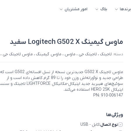
برندها
بلاگ
امور مشتریان
ماوس گیمینگ Logitech G502 X سفید
دسته:
لاجیتک
،
لاجیتک جی
،
ماوس
،
ماوس گیمینگ
،
ماوس لاجیتک جی
،
ماوس لاجیتک G502 X جدیدترین نسخه از نسل افسانه‌ای 02
طراحی جدید و نوآورانه‌اش وزن خود را تا 89 گرم کاهش داده است و از
سوئیچ‌های هیبرید جدید اپتیکال-مکانیکال LIGHTFORCE لاجیتک 
اپتیکال HERO 25K استفاده می‌کند.
PN: 910-006147
ویژگی‌ها
نوع اتصال:
کابل - USB