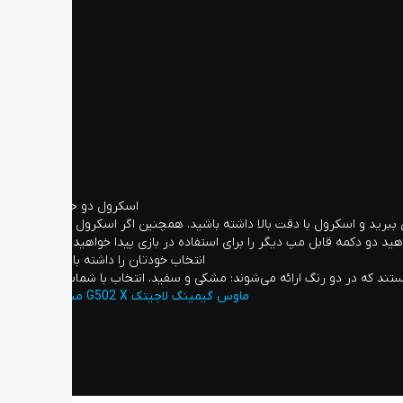
اسکرول دو حالته
 را با یک چرخش با سرعت فراوان در حالت Hyperfast خود بچرخانید و تنها با کلیک یک دکمه آن را به حالت Ratchet و پله‌ای ببرید و اسکرول با دقت بالا داشته باشید. همچنین اگر اسکرول را به
دو دکمه قابل مپ دیگر را برای استفاده در بازی پیدا خواهید کرد.
انتخاب خودتان را داشته باشید
ماوس گیمینگ لاجیتک G502 X مشکی