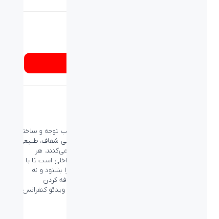
شماره تماس
۰۲۱۸۹۳۳۷
از کجا بخرم؟
صدای خوب در کنار ظاهر خوب
طراحی باریک و چشم و نواز و در عین حال بدون جلب توجه و ساخته
شده از مواد اولیه با کیفیت. این میکروفون‌ها صدایی شفاف، طبیعی و
مخصوص مکالمه را ضبط کرده و در تماس منتقل می‌کنند. هر
میکروفون RALLY یا پاد دارای چندین میکروفون داخلی است تا با
امکان تغییر میکروفون داخلی صدای صحبت افراد را بشنود و نه
صداهای محیطی. در اتاق‌های کنفرانس بزرگ با اضافه کردن
میکروفون‌های بیشتر می‌توانید برد صوتی سیستم ویدئو کنفرانس
خود را افزایش داده و کل اتاق را پوشش دهید.