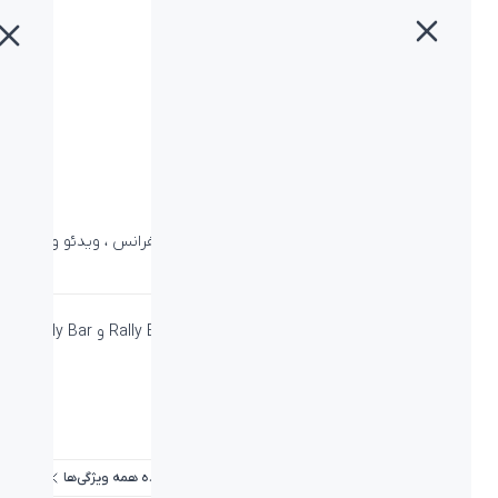
خانه
»
محصولات
»
میکروفون لاجیتک RALLY
میکروفون لاجیتک RALLY
دسته:
Business
،
لاجیتک
،
لوازم جانبی
،
ویدئو کنفرانس
،
ویدئو و
تصویر لاجیتک
میکروفون ماژولار با فناوری RightSound برای Rally Bar و Rally Bar
Mini و Rally
PN: 989-000430
ویژگی‌ها
مشاهده همه ویژگی‌ها