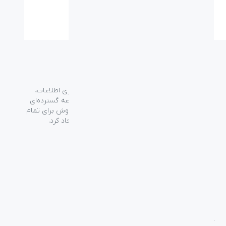
گارانتی:
۱۸ ماه
گروه فراسو با بیش از ۳۵ سال تجربه در حوزه فناوری اطلاعات،
شرکت اسپیرو را در سال ۱۳۸۹ به منظور ارائه مجموعه گسترده‌ای
از خدمات واردات، توزیع، فروش و خدمات پس از فروش برای تمام
محصولات مصرفی الکترونیک و رایانه‌ای در ایران ایجاد کرد.
دسترسی‌ سریع
سوالات متداول
از کجا بخرم
نظرسنجی و ثبت شکایت
بلاگ
درباره اسپیرو
تماس با ما
آموزشی