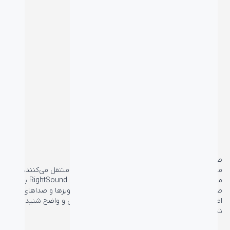
صدای همه را واضح داشته باشید
میکروفون‌های عادی هر صدایی که به آن‌ها برسد را منتقل می‌کنند، اما
میکروفون RALLY به صداها گوش می‌کند. با فناوری RightSound بلندی
صداهای مختلف در هنگام ارسال تنظیم می‌شود و نویزها و صداهای
اضافی و اکو حذف می‌شوند تا صدای افراد کاما طبیعی و واضح شنیده
شود.