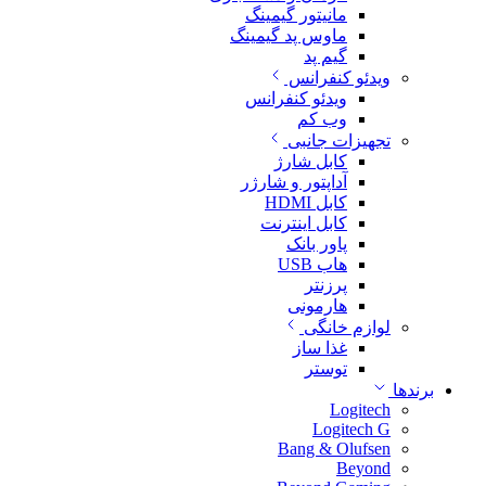
مانیتور گیمینگ
ماوس پد گیمینگ
گیم پد
ویدئو کنفرانس
ویدئو کنفرانس
وب کم
تجهیزات جانبی
کابل شارژ
آداپتور و شارژر
کابل HDMI
کابل اینترنت
پاور بانک
هاب USB
پرزنتر
هارمونی
لوازم خانگی
غذا ساز
توستر
برندها
Logitech
Logitech G
Bang & Olufsen
Beyond