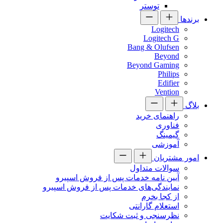
توستر
برندها
Logitech
Logitech G
Bang & Olufsen
Beyond
Beyond Gaming
Philips
Edifier
Vention
بلاگ
راهنمای خرید
فناوری
گیمینگ
آموزشی
امور مشتریان
سوالات متداول
آیین نامه خدمات پس از فروش اسپیرو
نمایندگی‌های خدمات پس از فروش اسپیرو
از کجا بخرم
استعلام گارانتی
نظرسنجی و ثبت شکایت