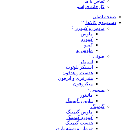
تماس با ما
کارخانه فراسو
صفحه اصلی
دسته‌بندی کالاها
ماوس و کیبورد
ماوس
کیبورد
کمبو
ماوس پد
صوتی
اسپیکر
اسپیکر بلوتوث
هدست و هدفون
هندزفری و ایرفون
میکروفون
مانیتور
مانیتور
مانیتور گیمینگ
گیمینگ
ماوس گیمینگ
کیبورد گیمینگ
هدست گیمینگ
فرمان و دسته بازی