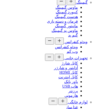
گیمینگ
ماوس گیمینگ
کیبورد گیمینگ
هدست گیمینگ
فرمان و دسته بازی
مانیتور گیمینگ
ماوس پد گیمینگ
گیم پد
ویدئو کنفرانس
ویدئو کنفرانس
وب کم
تجهیزات جانبی
کابل شارژ
آداپتور و شارژر
کابل HDMI
کابل اینترنت
پاور بانک
هاب USB
پرزنتر
هارمونی
لوازم خانگی
غذا ساز