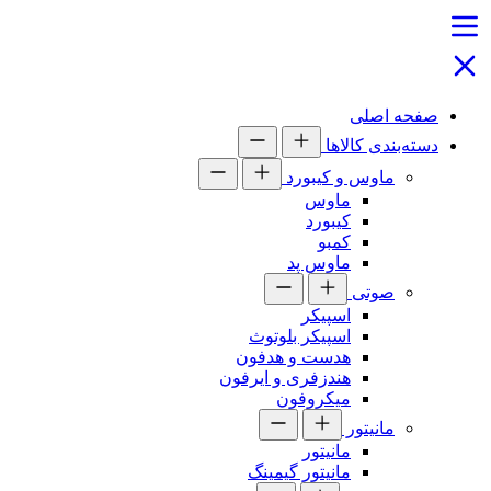
صفحه اصلی
دسته‌بندی کالاها
ماوس و کیبورد
ماوس
کیبورد
کمبو
ماوس پد
صوتی
اسپیکر
اسپیکر بلوتوث
هدست و هدفون
هندزفری و ایرفون
میکروفون
مانیتور
مانیتور
مانیتور گیمینگ