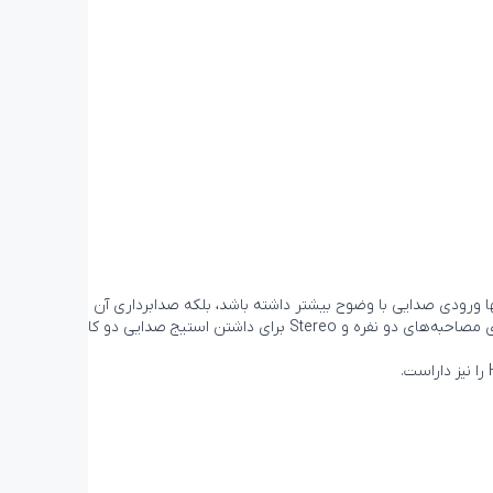
در داخل خود است تا نه تنها ورودی صدایی با وضوح بیشتر داشته باشد، بلکه صدابرداری آن با
الگوهای مختلف با دقت بیشتری انجام شود. بین الگوهای Cardioid برای استریمینگ بازی، Omni برای یک گفتگوی دوستانه و میز گرد، Figure 8 برای مصاحبه‌های دو نفره و Stereo برای داشتن استیج صدایی دو کانال