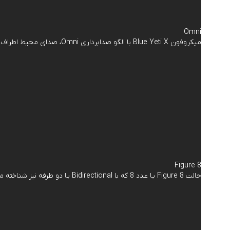
Omni
میکروفون Blue Yeti X با الگو صدابرداری Omni، صدای محیط اطراف خود را از هر جهت که به آن برسد دریافت می‌کند و تفاوتی ندارد منبع صدای شما در کدام سمت میکروفون قرار گرفته باشد.
Figure 8
حالت Figure 8 یا عدد 8 که با Bidirectional یا دو طرفه نیز شناخته می‌شود از منابع صوتی که دقیقا در مقابل یا پشت میکروفون باشند صدابرداری می‌کند که برای یک مصاحبه دو نفره بسیار کاربردی است.