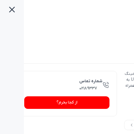
 استریمینگ
و تولید محتوا به همراه کیفیت صدای خارق‌العاده است. این میکروفون USB به
شماره تماس
Cardioid، Fi و Stereo را به همراه
۰۲۱۸۹۳۳۷
از کجا بخرم؟