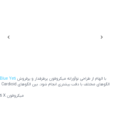
با الهام از طراحی نوآورانه میکروفون پرطرفدار و پرفروش
Blue Yeti
میکروفون Blue Yeti X با سمپلینگ ریت 48kHz و بیت ریت 24-bit توانایی صدابرداری Hi-Res را نیز داراست.