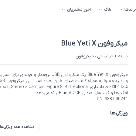
برندها
بلاگ
امور مشتریان
میکروفون Blue Yeti X
دسته:
لاجیتک جی
،
میکروفون
میکروفون Blue Yeti X یک میکروفون USB پرچمدار و حرفه‌ای برای
شما 4 الگو صدابرداری gure 8، Bidirectional
افکت‌ها و فیلترهای صوتی Blue VO!CE ارائه می‌دهد.
PN: 988-000244
ویژگی‌ها
مشاهده همه ویژگی‌ها