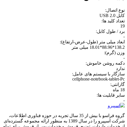
نوع اتصال:
کابل USB 2.0
تعداد کلید ها:
19
برد / طول کابل:
-
ابعاد میلی متر (طول-عرض-ارتفاع):
138.2*88.96*18.01 میلی متر
وزن (گرم):
-
دکمه روشن خاموش:
ندارد
سازگار با سیستم های عامل:
cellphone-notebook-tablet-Pc
گارانتی:
18 ماه
سایر قابلیت ها:
-
گروه فراسو با بیش از 35 سال تجربه در حوزه فناوری اطلاعات،
شرکت اسپیرو را در سال 1389 به منظور ارائه مجموعه گسترده‌ای
از خدمات واردات، توزیع، فروش و خدمات پس از فروش برای تمام