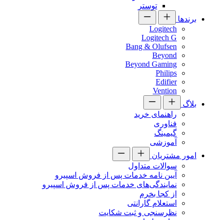
توستر
برندها
Logitech
Logitech G
Bang & Olufsen
Beyond
Beyond Gaming
Philips
Edifier
Vention
بلاگ
راهنمای خرید
فناوری
گیمینگ
آموزشی
امور مشتریان
سوالات متداول
آیین نامه خدمات پس از فروش اسپیرو
نمایندگی‌های خدمات پس از فروش اسپیرو
از کجا بخرم
استعلام گارانتی
نظرسنجی و ثبت شکایت