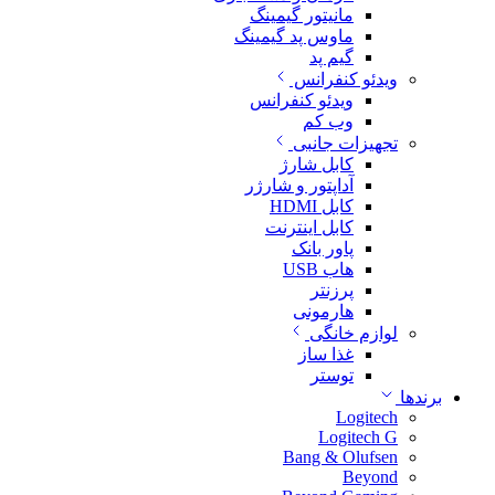
مانیتور گیمینگ
ماوس پد گیمینگ
گیم پد
ویدئو کنفرانس
ویدئو کنفرانس
وب کم
تجهیزات جانبی
کابل شارژ
آداپتور و شارژر
کابل HDMI
کابل اینترنت
پاور بانک
هاب USB
پرزنتر
هارمونی
لوازم خانگی
غذا ساز
توستر
برندها
Logitech
Logitech G
Bang & Olufsen
Beyond