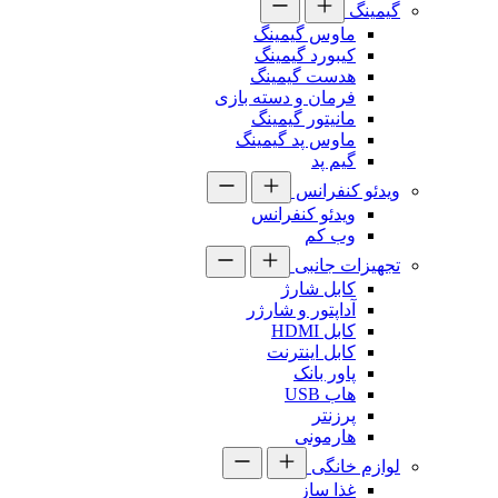
گیمینگ
ماوس گیمینگ
کیبورد گیمینگ
هدست گیمینگ
فرمان و دسته بازی
مانیتور گیمینگ
ماوس پد گیمینگ
گیم پد
ویدئو کنفرانس
ویدئو کنفرانس
وب کم
تجهیزات جانبی
کابل شارژ
آداپتور و شارژر
کابل HDMI
کابل اینترنت
پاور بانک
هاب USB
پرزنتر
هارمونی
لوازم خانگی
غذا ساز