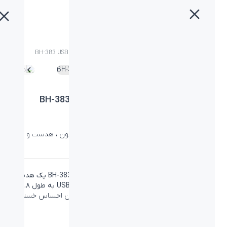
خانه
»
محصولات
»
هدست بیاند مدل BH-383 USB Comfortable Headset
هدست بیاند مدل BH-383 USB Comfortable
Headset
دسته:
بیاند
،
صوتی بیاند
،
هدست
،
هدست و هدفون
،
هدست و
هدفون
هدست بیاند مدل BH-383 USB Comfortable Headset یک هدست
ایده‌آل برای استفاده روزانه است که از طریق کابل USB
به طول ۱.۸
متر
به دستگاه شما متصل می‌شود و می‌توانید بدون احساس خستگی
در
تمام طول روز از آن استفاده کنید.