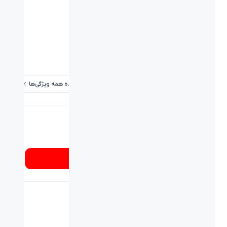
ویژگی‌ها
نوع اتصال:
کابل - USB
نوع کابل:
USB
برد / طول کابل:
۱.۸ متر
پاسخ فرکانسی هدفون:
20Hz-20KHz
مشاهده همه ویژگی‌ها
شماره تماس
۰۲۱۸۹۳۳۷
از کجا بخرم؟