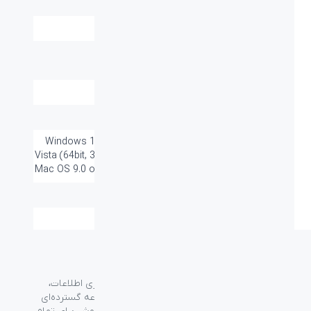
هدفون:
میکروفون:
دارد
نسبت سیگنال به
105dB
نویز:
قطر اسپیکر:
40mm
قابلیت کنترل صدا:
دارد
سازگار با سیستم
Windows 10, 8.1, 8.1 RT, 8, 8 RT, 7,
های عامل:
Vista (64bit, 32bit) , XP (SP2) , 2000 -
Mac OS 9.0 or later - Linux kernel 2.6
سایر قابلیت ها:
صدای استریو
گروه فراسو با بیش از ۳۵ سال تجربه در حوزه فناوری اطلاعات،
شرکت اسپیرو را در سال ۱۳۸۹ به منظور ارائه مجموعه گسترده‌ای