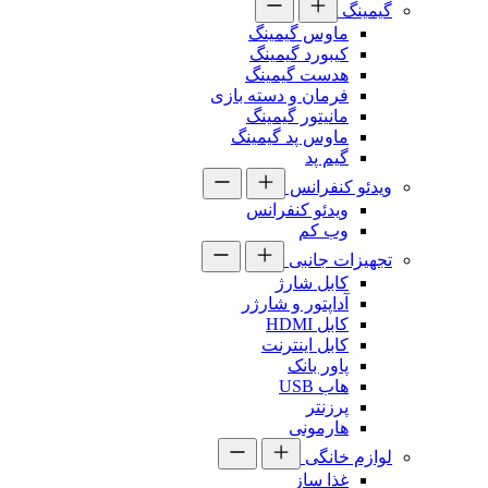
گیمینگ
ماوس گیمینگ
کیبورد گیمینگ
هدست گیمینگ
فرمان و دسته بازی
مانیتور گیمینگ
ماوس پد گیمینگ
گیم پد
ویدئو کنفرانس
ویدئو کنفرانس
وب کم
تجهیزات جانبی
کابل شارژ
آداپتور و شارژر
کابل HDMI
کابل اینترنت
پاور بانک
هاب USB
پرزنتر
هارمونی
لوازم خانگی
غذا ساز