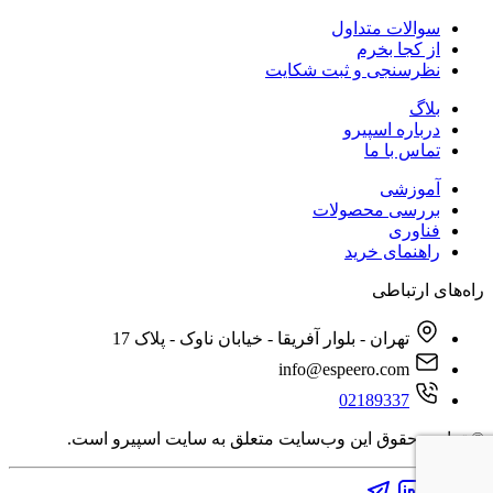
سوالات متداول
از کجا بخرم
نظرسنجی و ثبت شکایت
بلاگ
درباره اسپیرو
تماس با ما
آموزشی
بررسی محصولات
فناوری
راهنمای خرید
راه‌های ارتباطی
تهران - بلوار آفریقا - خیابان ناوک - پلاک 17
info@espeero.com
02189337
© تمامی حقوق این وب‌سایت متعلق به سایت اسپیرو است.