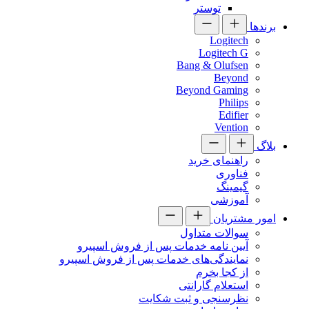
توستر
برندها
Logitech
Logitech G
Bang & Olufsen
Beyond
Beyond Gaming
Philips
Edifier
Vention
بلاگ
راهنمای خرید
فناوری
گیمینگ
آموزشی
امور مشتریان
سوالات متداول
آیین نامه خدمات پس از فروش اسپیرو
نمایندگی‌های خدمات پس از فروش اسپیرو
از کجا بخرم
استعلام گارانتی
نظرسنجی و ثبت شکایت