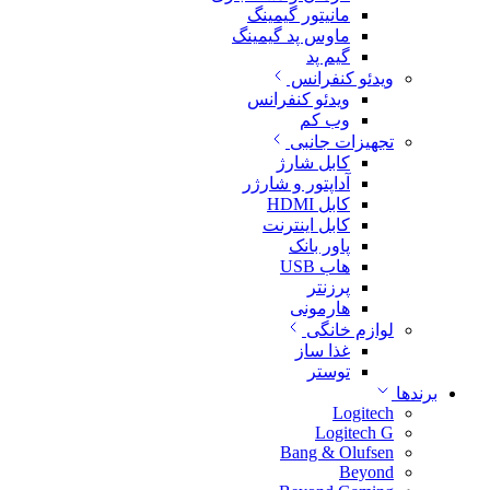
مانیتور گیمینگ
ماوس پد گیمینگ
گیم پد
ویدئو کنفرانس
ویدئو کنفرانس
وب کم
تجهیزات جانبی
کابل شارژ
آداپتور و شارژر
کابل HDMI
کابل اینترنت
پاور بانک
هاب USB
پرزنتر
هارمونی
لوازم خانگی
غذا ساز
توستر
برندها
Logitech
Logitech G
Bang & Olufsen
Beyond