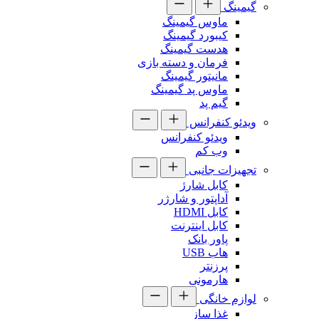
گیمینگ
ماوس گیمینگ
کیبورد گیمینگ
هدست گیمینگ
فرمان و دسته بازی
مانیتور گیمینگ
ماوس پد گیمینگ
گیم پد
ویدئو کنفرانس
ویدئو کنفرانس
وب کم
تجهیزات جانبی
کابل شارژ
آداپتور و شارژر
کابل HDMI
کابل اینترنت
پاور بانک
هاب USB
پرزنتر
هارمونی
لوازم خانگی
غذا ساز