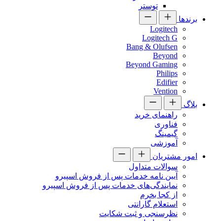
توستر
برندها
Logitech
Logitech G
Bang & Olufsen
Beyond
Beyond Gaming
Philips
Edifier
Vention
بلاگ
راهنمای خرید
فناوری
گیمینگ
آموزشی
امور مشتریان
سوالات متداول
آیین نامه خدمات پس از فروش اسپیرو
نمایندگی‌های خدمات پس از فروش اسپیرو
از کجا بخرم
استعلام گارانتی
نظرسنجی و ثبت شکایت