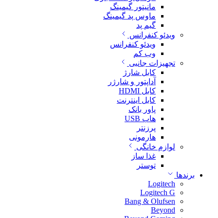
مانیتور گیمینگ
ماوس پد گیمینگ
گیم پد
ویدئو کنفرانس
ویدئو کنفرانس
وب کم
تجهیزات جانبی
کابل شارژ
آداپتور و شارژر
کابل HDMI
کابل اینترنت
پاور بانک
هاب USB
پرزنتر
هارمونی
لوازم خانگی
غذا ساز
توستر
برندها
Logitech
Logitech G
Bang & Olufsen
Beyond