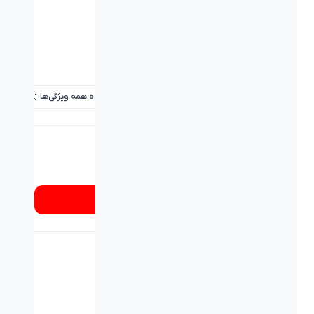
نوع اتصال:
کابل - USB
نوع کابل:
USB
برد / طول کابل:
۱.۸ متر
پاسخ فرکانسی هدفون:
20Hz to 20kHz
مشاهده همه ویژگی‌ها
شماره تماس
۰۲۱۸۹۳۳۷
از کجا بخرم؟