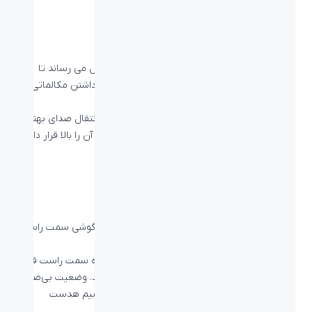
میکروفون نویز کنسلینگ
این میکروفون میزان آلودگی های صوتی را به حداقل می رساند تا
بدون مزاحمت صحبت کنید. نویز پس زمینه را برای داشتن مکالماتی
واضح، به حداقل می رساند.
میکروفون سمت راست را می توان به راحتی برای انتقال صدای بهتر
تنظیم کرد و در مواقعی که از آن استفاده نمی کنید آن را بالا قرار داده
تا مزاحمتان نشود.
کنترل کامل روی گوشی سمت راست
در هدست لاجیتک HEADSET H540 با کنترلر روی گوشی سمت راست
می توانید صدا را زیاد و کم و یا قطع کنید.
صدا را با کنترل‌های ساده روی گوش که در گوشواره سمت راست قرار
دارند، تنظیم کنید یا تماس‌های خود را بی‌صدا کنید. وضعیت بی‌صدا
(mute) را با یک نشانگر نوری قابل مشاهده روی سیم هدست
مشخص کنید.