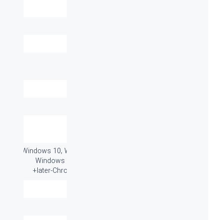
نوع اتصال:
کابل - USB
نوع کابل:
USB
برد / طول کابل:
۱.۸ متر
پاسخ فرکانسی
20Hz to 20kHz
هدفون:
قابلیت کنترل صدا:
دارد
میکروفون:
دارد
ابعاد میلی متر
۶۵ × ۱۸۵ × ۲۰۰ میلی متر
(طول-عرض-ارتفاع):
سازگار با سیستم
Windows 10, Windows 8, Windows 7,
های عامل:
Windows Vista-Mac OS X 10.5 or
later-Chrome OS-Linux kernel 2.6+
گارانتی:
۱۸ ماه
سایر قابلیت ها:
کاهش نویز میکروفون