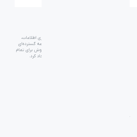
گروه فراسو با بیش از ۳۵ سال تجربه در حوزه فناوری اطلاعات،
شرکت اسپیرو را در سال ۱۳۸۹ به منظور ارائه مجموعه گسترده‌ای
از خدمات واردات، توزیع، فروش و خدمات پس از فروش برای تمام
محصولات مصرفی الکترونیک و رایانه‌ای در ایران ایجاد کرد.
دسترسی‌ سریع
سوالات متداول
از کجا بخرم
نظرسنجی و ثبت شکایت
بلاگ
درباره اسپیرو
تماس با ما
آموزشی
بررسی محصولات
فناوری
راهنمای خرید