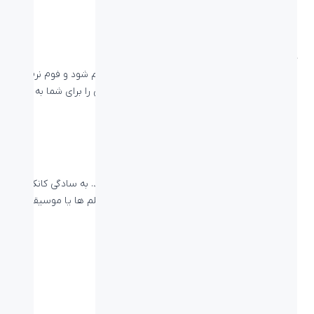
هدبند قابل تنظیم
این هدست استریو می تواند برای راحتی شما تنظیم شود و فوم نرم
گوشی های چرمی نرم و روکش دار، ساعت ها راحتی را برای شما به
ارمغان می آورد.
اتصال با پورت USB
USB عملکرد آسان plug-and-play را فراهم می کند. به سادگی کانکتور
USB-A را به رایانه خود وصل کنید و از مکالمات، فیلم ها یا موسیقی با
صدای استریوی قوی و باکیفیت لذت ببرید.
مشخصات فنی