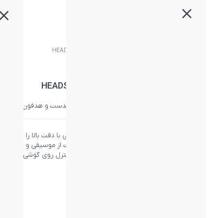
خانه
»
محصولات
»
هدست لاجیتک HEADSET H540 USB BLACK
هدست لاجیتک HEADSET H540 USB BLACK
دسته:
صوتی لاجیتک
،
لاجیتک
،
هدست لاجیتک
،
هدست و هدفون
درایور های تیون شده با لیزر و اکولایزر داخلی صدایی با دقت بالا را ارائه
می دهند. پورت USB اجازه ی اتصال بلافاصله و لذت از موسیقی و یا
فیلم را با صدای استریو را به شما می دهد. دارای کنترل روی گوشی و
چراغ نشان دهنده قطعی میکروفون نیز می باشد.
لینک محصول در سایت لاجیتک
PN: 981-000480
ویژگی‌ها