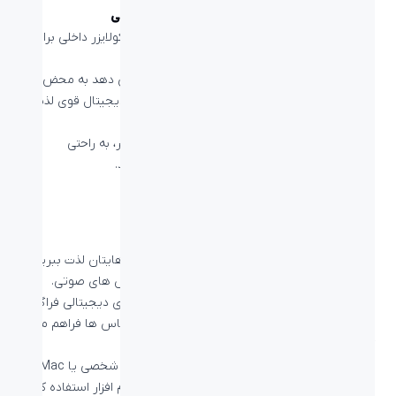
صدایی با کیفیت فوق العاده برای تماس و موسیقی
این هدست دارای درایورهای لیزری تنظیم شده و اکولایزر داخلی برای
صدایی دقیق است.
تکنولوژی USB-A plug-and-play به شما امکان می دهد به محض
اتصال از موسیقی، فیلم و تماس با صدای استریو دیجیتال قوی لذت
ببرید.
با بهره مندی از کنترل‌های روی گوش و چراغ نشانگر، به راحتی
می‌توانید mute شدن میکروفون را تشخیص دهید.
صدای استریو با وضوح بالا
از صدایی شفاف برای موسیقی و بازی ها و تماس هایتان لذت ببرید.
یک هدست با دوام برای کار های روزانه مانند تماس های صوتی.
درایورهای تنظیم شده با لیزر و اکولایزر داخلی، صدای دیجیتالی فراگیر
و قوی را برای غرق شدن در موسیقی، بازی ها و تماس ها فراهم می
کنند.
این هدست plug-and-play را می توان با هر رایانه شخصی یا Mac®
دارای پورت USB-A یا آداپتور، بدون نیاز به نصب نرم افزار استفاده کرد.