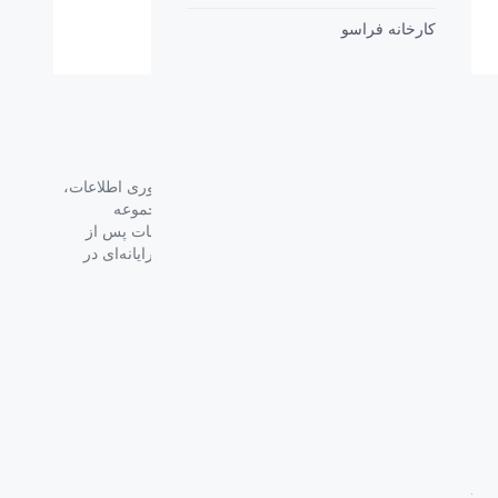
گارانتی:
18 ماه
کارخانه فراسو
گروه فراسو با بیش از 35 سال تجربه در حوزه فناوری اطلاعات،
شرکت اسپیرو را در سال 1389 به منظور ارائه مجموعه
گسترده‌ای از خدمات واردات، توزیع، فروش و خدمات پس از
فروش برای تمام محصولات مصرفی الکترونیک و رایانه‌ای در
ایران ایجاد کرد.
دسترسی‌ سریع
سوالات متداول
از کجا بخرم
نظرسنجی و ثبت شکایت
بلاگ
درباره اسپیرو
تماس با ما