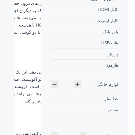
می‌کند. برای افرادی که به طراحی هایی مانند کنترل‌های درون خطی
کابل HDMI
بصری برای تنظیم صدا و همچنین نور LED روشن که به دیگران اجازه
می‌دهد متوجه شوند که در حال مکالمه هستید اهمیت می‌دهند، عالی
کابل اینترنت
است. شما می توانید مدل های هدست H650e Mono یا هدست
پاور بانک
H650e Stereo را به ترتیب برای بهره مندی از یک یا دو گوشی انتخاب
کنید.
هاب USB
پرزنتر
صدایی شاهکار برای تماس های تجاری
هارمونی
هدست H650e عملکرد و همچنین سبکی را ارائه می دهد. این یک
هدست حرفه ای با پردازش سیگنال دیجیتال، لغو اکو آکوستیک، صدای
لوازم خانگی
باند پهن، اکولایزر پویا و میکروفون حذف کننده نویز است. فروشندگان
و افراد مسئول در فعالیت های اجتماعی کسب و کارها، می توانند با
غذا ساز
وضوح کامل تماس های ورودی و خروجی خود را برقرار کنند.
توستر
طراحی شده برای کسب و کار
گواهینامه سازگاری با نرم افزار های برگزاری ویدئو کنفرانس برتر و