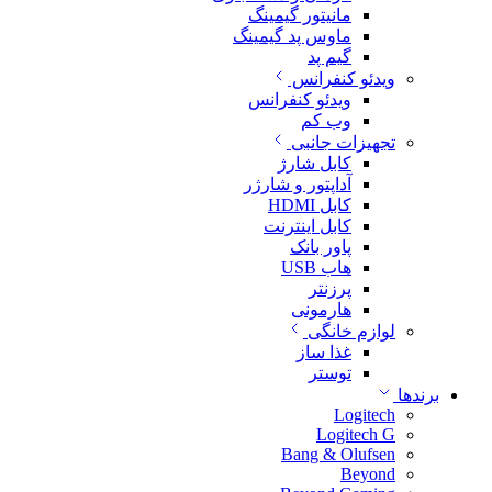
مانیتور گیمینگ
ماوس پد گیمینگ
گیم پد
ویدئو کنفرانس
ویدئو کنفرانس
وب کم
تجهیزات جانبی
کابل شارژ
آداپتور و شارژر
کابل HDMI
کابل اینترنت
پاور بانک
هاب USB
پرزنتر
هارمونی
لوازم خانگی
غذا ساز
توستر
برندها
Logitech
Logitech G
Bang & Olufsen
Beyond