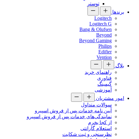
توستر
برندها
Logitech
Logitech G
Bang & Olufsen
Beyond
Beyond Gaming
Philips
Edifier
Vention
بلاگ
راهنمای خرید
فناوری
گیمینگ
آموزشی
امور مشتریان
سوالات متداول
آیین نامه خدمات پس از فروش اسپیرو
نمایندگی‌های خدمات پس از فروش اسپیرو
از کجا بخرم
استعلام گارانتی
نظرسنجی و ثبت شکایت