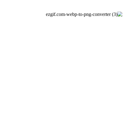
BLUETOOTH WIRELESS
زمانی که بخواهید هدست گیمینگ لاجیتک G435 خود را به
دستگاه‌های دیگر متصل کنید، می‌توانید همچنان با سرعت بالا و
لیتنسی کم و به کمک Bluetooth این کار را انجام دهید. و البته
می‌توانید با هدست خود به موسیقی گوش بدهید و با دوستانتان
صحبت کنید.