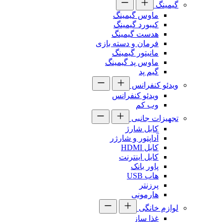
گیمینگ
ماوس گیمینگ
کیبورد گیمینگ
هدست گیمینگ
فرمان و دسته بازی
مانیتور گیمینگ
ماوس پد گیمینگ
گیم پد
ویدئو کنفرانس
ویدئو کنفرانس
وب کم
تجهیزات جانبی
کابل شارژ
آداپتور و شارژر
کابل HDMI
کابل اینترنت
پاور بانک
هاب USB
پرزنتر
هارمونی
لوازم خانگی
غذا ساز