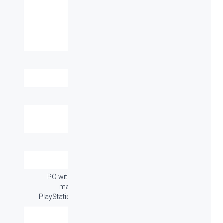
مشخصات فنی
ابعاد میلی متر
189*180*79mm
(طول-عرض-ارتفاع):
وزن (گرم):
۲۴۰ گرم
نوع اتصال:
با سیم
برد / طول کابل:
۱.۳ متر/۱.۵ متر
پاسخ فرکانسی
20Hz-20KHz
هدفون:
قابلیت کنترل صدا:
دارد
میکروفون:
دارد
سازگار با سیستم
PC with Windows® 7 or later-
های عامل:
macOS® X 10.12 or later-
PlayStation® 4-Gaming console
گارانتی:
۱۸ ماه