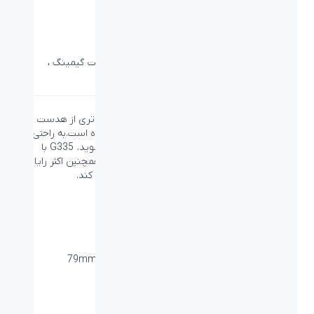
هدست گیمینگ Logitech G335
دسته:
صوتی لاجیتک جی
،
لاجیتک
،
هدست
،
هدست گیمینگ
،
هدست لاجیتک
،
هدست و هدفون
G335 تنها با وزن 240 گرم، نسخه کوچکتر و سبک تری از هدست بی
سیم G733 LIGHTSPEED است که برنده جایزه شده است.به راحتی با
استفاده از یک جک 3.5 میلیمتری ساده وارد بازی شوید. G335 با
Xbox® ، PlayStation® ، Nintendo Switch ™ وهمچنین اکثر رایانه
ها ، لپ تاپ ها یا دستگاه های تلفن همراه کار می کند.
لینک محصول در سایت لاجیتک جی
دانلود کاتالوگ
PN: 981-000977
ویژگی‌ها
ابعاد میلی متر (طول-عرض-ارتفاع):
189*180*79mm
وزن (گرم):
۲۴۰ گرم
نوع اتصال:
با سیم