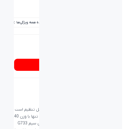
برد / طول کابل:
۱.۳ متر/۱.۵ متر
پاسخ فرکانسی هدفون:
20Hz-20KHz
مشاهده همه ویژگی‌ها
شماره تماس
۰۲۱۸۹۳۳۷
از کجا بخرم؟
سبک و جذاب
اين محصول دارای طراحی سربند تعلیق با بند قابل تنظیم است تا
بتوانید راحتترین حالت خود را انتخاب کنید.G335 تنها با وزن 240
گرم، نسخه کوچکتر و سبک تری از هدست بی سیم G733