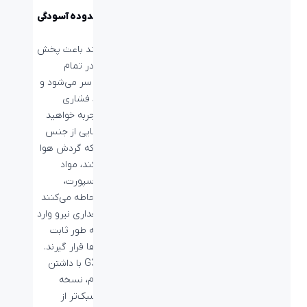
به سوی محدوده‌ آسودگی
حرکت کنید
​​​​​​​​ساختار هدبند باعث پخش
شدن فشار در تمام
قسمت‌های سر می‌شود و
در هر نقطه، فشاری
یکسان را تجربه خواهید
کرد. ایر‌کاپ‌هایی از جنس
مموری‌فوم که گردش هوا
را آسان می‌کند، مواد
توری‌شکل اسپورت،
گوش‌ها را احاطه می‌کنند
و تنها به مقداری نیرو وارد
می‌کنند تا به طور ثابت
روی گوش ها قرار گیرند.
هدست G335 با داشتن
وزن 240 گرم، نسخه
کوچک‌تر و سبک‌تر از