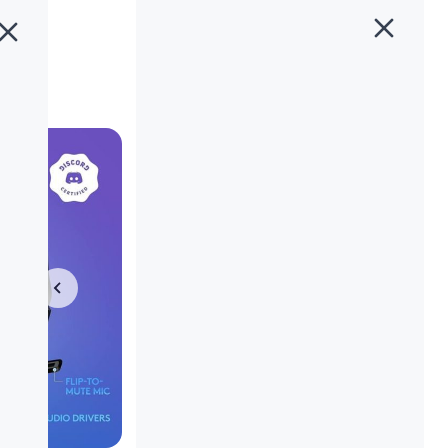
خانه
»
محصولات
»
هدست گیمینگ Logitech G335