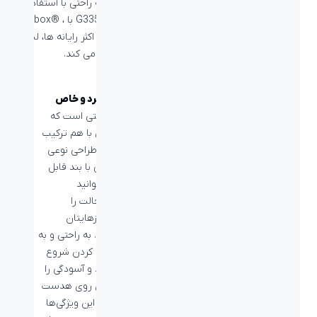
LIGHTSPEED است که برنده جایزه شده است. به راحتی با استفاده
از یک جک 3.5 میلیمتری ساده وارد بازی شوید. G335 با Xbox® ،
PlayStation® ، Nintendo Switch ™ وهمچنین اکثر رایانه ها، لپ
تاپ ها یا دستگاه های تلفن همراه کار می کند.
منحصر به فرد و خاص
G335 هدستی است که
رنگ و راحتی با هم ترکیب
می‌شوند. با طراحی نوعی
هدبند معلق با بند قابل
تنظیم، می‌توانید
راحت‌ترین حالت را
متناسب نیازهایتان
انتخاب کنید. به راحتی و به
محض وصل کردن شروع
به بازی کنید و آسودگی را
با کنترل‌های روی هدست
تجربه کنید. این ویژگی‌ها