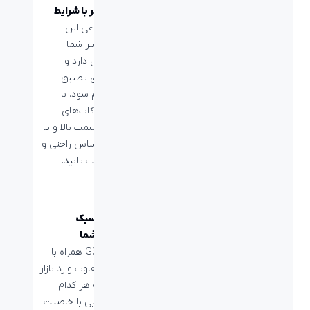
انعطاف پذیر با شرایط
هدبند ارتجاعی این
محصول با سر شما
تناسب کامل دارد و
می‌تواند برای تطبیق
کامل، تنظیم شود. با
حرکت دادن کاپ‌های
گوش را به سمت بالا و یا
پایین به احساس راحتی و
آسودگی دست یابید.
بازی در هر سبک
موردعلاقه شما
هدست G335 همراه با
چند رنگ متفاوت وارد بازار
می شوند که هر کدام
دارای نوار‌هایی با خاصیت