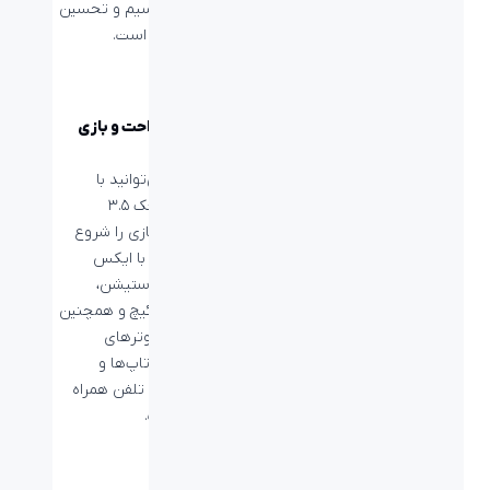
هدست بی‌سیم و تحسین
شده G۷۳۳ است.
یک اتصال راحت و بازی
کنید!
به راحتی می‌توانید با
استفاده از جک ۳.۵
میلی‌متری بازی را شروع
کنید. G335 با ایکس
باکس، پلی استیشن،
نینتندو سوئیچ و همچنین
بیشتر کامپیوترهای
شخصی، لپ‌تاپ‌ها و
دستگاه‌های تلفن همراه
سازگار است.