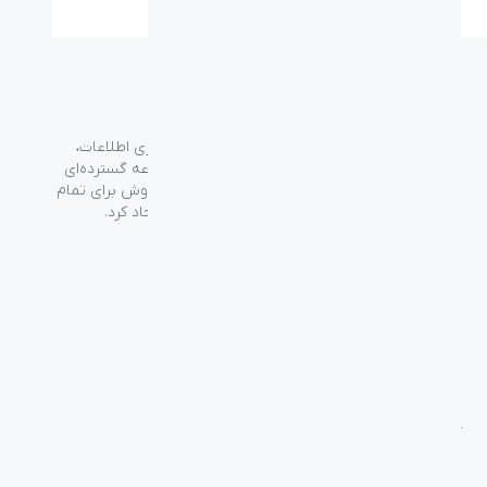
گروه فراسو با بیش از ۳۵ سال تجربه در حوزه فناوری اطلاعات،
شرکت اسپیرو را در سال ۱۳۸۹ به منظور ارائه مجموعه گسترده‌ای
از خدمات واردات، توزیع، فروش و خدمات پس از فروش برای تمام
محصولات مصرفی الکترونیک و رایانه‌ای در ایران ایجاد کرد.
دسترسی‌ سریع
سوالات متداول
از کجا بخرم
نظرسنجی و ثبت شکایت
بلاگ
درباره اسپیرو
تماس با ما
آموزشی
بررسی محصولات
فناوری