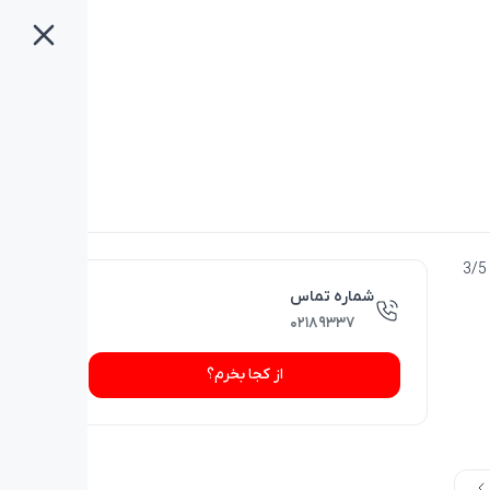
نحوه اتصال هندزفری بیاند BE-140 به دستگاه مورد نظر شما از طریق جک 3/5
شماره تماس
۰۲۱۸۹۳۳۷
از کجا بخرم؟