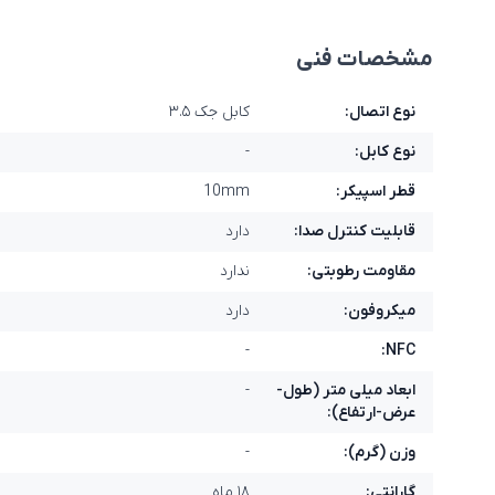
مشخصات فنی
نوع اتصال:
کابل جک ۳.۵
نوع کابل:
-
قطر اسپیکر:
10mm
قابلیت کنترل صدا:
دارد
مقاومت رطوبتی:
ندارد
میکروفون:
دارد
-
NFC:
ابعاد میلی متر (طول-
-
عرض-ارتفاع):
وزن (گرم):
-
گارانتی:
۱۸ ماه