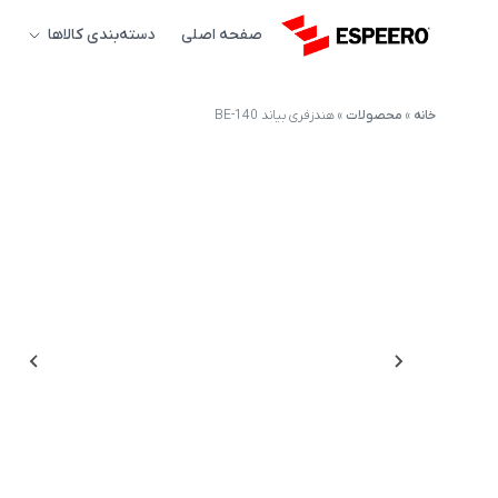
صفحه اصلی
دسته‌بندی کالاها
خانه
»
محصولات
»
هندزفری بیاند BE-140