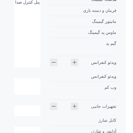
هم چنین این هندزفری دارای سرگوشی های نرم و پنل کنترل صدا
میباشد
فرمان و دسته بازی
مانیتور گیمینگ
ماوس پد گیمینگ
گیم پد
مشخصات فنی
نوع اتصال:
کابل جک 3.5
ویدئو کنفرانس
نوع کابل:
-
ویدئو کنفرانس
پاسخ فرکانسی
20Hz-20KHz
وب کم
هدفون:
قطر اسپیکر:
10mm
تجهیزات جانبی
قابلیت کنترل صدا:
دارد
کابل شارژ
مقاومت رطوبتی:
ندارد
آداپتور و شارژر
میکروفون:
دارد