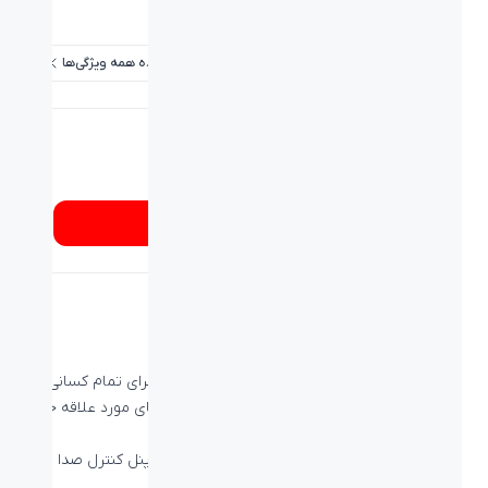
قطر اسپیکر:
10mm
مشاهده همه ویژگی‌ها
شماره تماس
۰۲۱۸۹۳۳۷
از کجا بخرم؟
هندزفری بیاند Earphone BE-155
طراحی بروز و زیبا یک هندزفری ورزشی و اسپورت برای تمام کسانی که
دوست دارن در هر شرایط و وضعیتی از موسیقی‌های مورد علاقه خود
لذت ببرند.
هم چنین این هندزفری دارای سرگوشی های نرم و پنل کنترل صدا
میباشد.