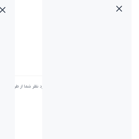
خانه
»
محصولات
»
هندزفری بیاند BE-155
هندزفری بیاند BE-155
دسته:
بیاند
،
صوتی بیاند
،
هندزفری و ایرفون
نحوه اتصال هندزفری بیاند BE-155 به دستگاه مورد نظر شما از طریق
جک 3/5 میلی متری تک فیش است.
ویژگی‌ها
نوع اتصال:
کابل جک ۳.۵
نوع کابل:
-
پاسخ فرکانسی هدفون:
20Hz-20KHz