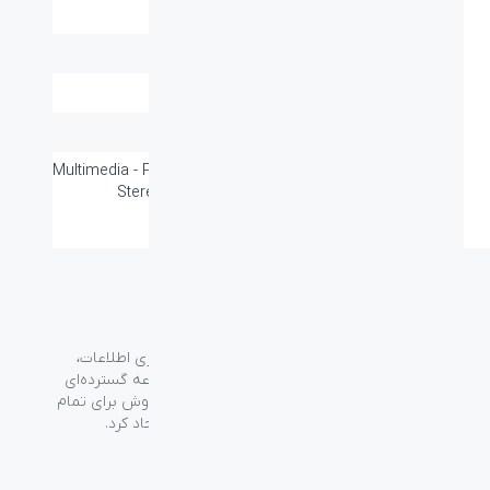
(طول-عرض-ارتفاع):
وزن (گرم):
-
گارانتی:
۱۸ ماه
عمر باتری:
-
سایر قابلیت ها:
Multimedia - Portable - Comfortable -
Stereo - In Line Microphone
گروه فراسو با بیش از ۳۵ سال تجربه در حوزه فناوری اطلاعات،
شرکت اسپیرو را در سال ۱۳۸۹ به منظور ارائه مجموعه گسترده‌ای
از خدمات واردات، توزیع، فروش و خدمات پس از فروش برای تمام
محصولات مصرفی الکترونیک و رایانه‌ای در ایران ایجاد کرد.
دسترسی‌ سریع