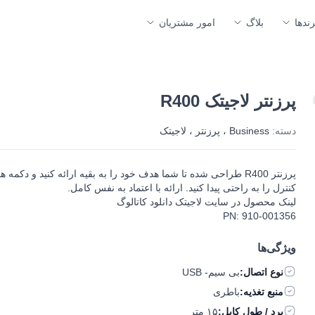
رندها
بلاگ
امور مشتریان
پرزنتر لاجیتک R400
دسته:
Business
،
پرزنتر
،
لاجیتک
پرزنتر R400 طراحی شده تا شما هدف خود را به بقیه ارائه کنید و دکمه ه
کنترل را به راحتی پیدا کنید. ارائه با اعتماد به نفس کامل.
لینک محصول در سایت لاجیتک
دانلود کاتالوگ
PN: 910-001356
ویژگی‌ها
نوع اتصال:
بی سیم- USB
منبع تغذیه:
باطری
برد / طول کابل:
۱۵ متر