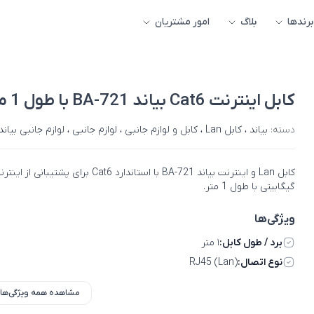
برندها
بلاگ
امور مشتریان
کابل اینترنت Cat6 بیاند BA-721 با طول 1 متر
دسته:
بیاند
،
کابل Lan
،
کابل و لوازم جانبی
،
لوازم جانبی
،
لوازم جانبی بیاند
کابل Lan و اینترنت بیاند BA-721 با استاندارد Cat6 برای پشتیبانی از ای
گیگابیتی با طول 1 متر.
ویژگی‌ها
برد / طول کابل:
۱ متر
نوع اتصال:
RJ45 (Lan)
مشاهده همه ویژگی‌ها