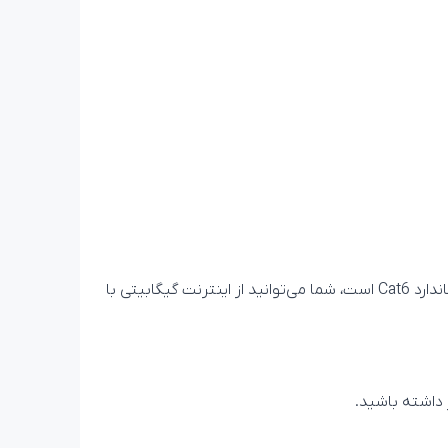
اتصال به اینترنت با کابل Lan کمترین میزان لگ و پینگ را به شما ارائه می‌دهد و با استفاده از کابل اینترنت بیاند BA-721 که استاندارد Cat6 است، شما می‌توانید از اینترنت گیگابیتی با