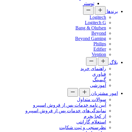
توستر
برندها
Logitech
Logitech G
Bang & Olufsen
Beyond
Beyond Gaming
Philips
Edifier
Vention
بلاگ
راهنمای خرید
فناوری
گیمینگ
آموزشی
امور مشتریان
سوالات متداول
آیین نامه خدمات پس از فروش اسپیرو
نمایندگی‌های خدمات پس از فروش اسپیرو
از کجا بخرم
استعلام گارانتی
نظرسنجی و ثبت شکایت