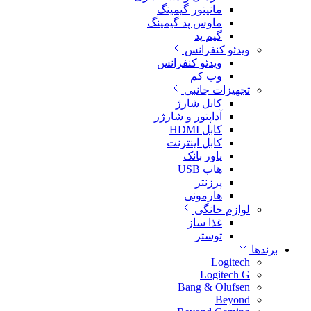
مانیتور گیمینگ
ماوس پد گیمینگ
گیم پد
ویدئو کنفرانس
ویدئو کنفرانس
وب کم
تجهیزات جانبی
کابل شارژ
آداپتور و شارژر
کابل HDMI
کابل اینترنت
پاور بانک
هاب USB
پرزنتر
هارمونی
لوازم خانگی
غذا ساز
توستر
برندها
Logitech
Logitech G
Bang & Olufsen
Beyond