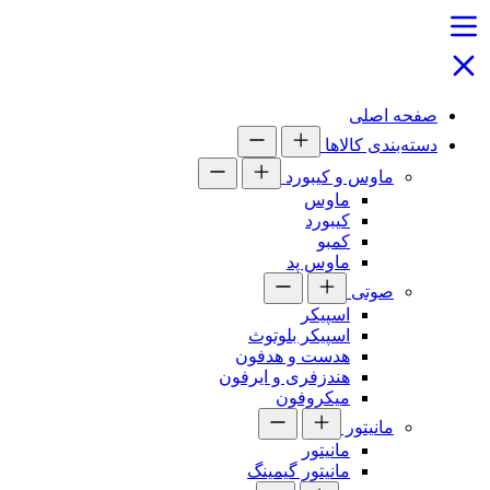
صفحه اصلی
دسته‌بندی کالاها
ماوس و کیبورد
ماوس
کیبورد
کمبو
ماوس پد
صوتی
اسپیکر
اسپیکر بلوتوث
هدست و هدفون
هندزفری و ایرفون
میکروفون
مانیتور
مانیتور
مانیتور گیمینگ