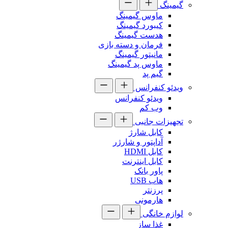
گیمینگ
ماوس گیمینگ
کیبورد گیمینگ
هدست گیمینگ
فرمان و دسته بازی
مانیتور گیمینگ
ماوس پد گیمینگ
گیم پد
ویدئو کنفرانس
ویدئو کنفرانس
وب کم
تجهیزات جانبی
کابل شارژ
آداپتور و شارژر
کابل HDMI
کابل اینترنت
پاور بانک
هاب USB
پرزنتر
هارمونی
لوازم خانگی
غذا ساز