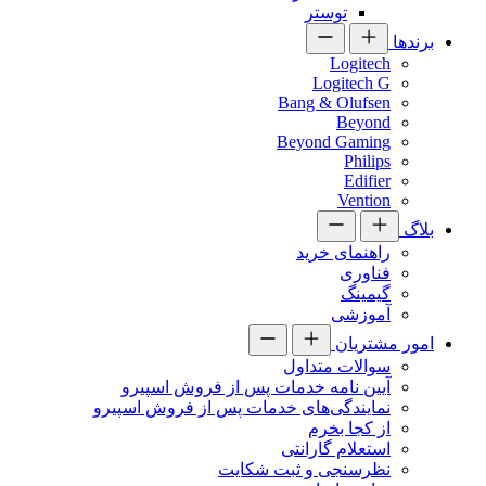
توستر
برندها
Logitech
Logitech G
Bang & Olufsen
Beyond
Beyond Gaming
Philips
Edifier
Vention
بلاگ
راهنمای خرید
فناوری
گیمینگ
آموزشی
امور مشتریان
سوالات متداول
آیین نامه خدمات پس از فروش اسپیرو
نمایندگی‌های خدمات پس از فروش اسپیرو
از کجا بخرم
استعلام گارانتی
نظرسنجی و ثبت شکایت