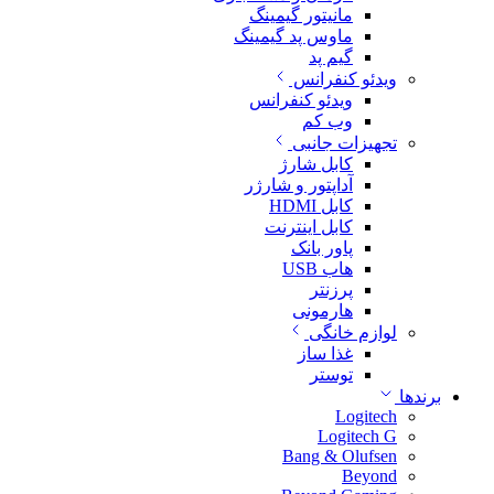
مانیتور گیمینگ
ماوس پد گیمینگ
گیم پد
ویدئو کنفرانس
ویدئو کنفرانس
وب کم
تجهیزات جانبی
کابل شارژ
آداپتور و شارژر
کابل HDMI
کابل اینترنت
پاور بانک
هاب USB
پرزنتر
هارمونی
لوازم خانگی
غذا ساز
توستر
برندها
Logitech
Logitech G
Bang & Olufsen
Beyond