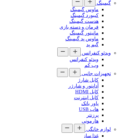
گیمینگ
ماوس گیمینگ
کیبورد گیمینگ
هدست گیمینگ
فرمان و دسته بازی
مانیتور گیمینگ
ماوس پد گیمینگ
گیم پد
ویدئو کنفرانس
ویدئو کنفرانس
وب کم
تجهیزات جانبی
کابل شارژ
آداپتور و شارژر
کابل HDMI
کابل اینترنت
پاور بانک
هاب USB
پرزنتر
هارمونی
لوازم خانگی
غذا ساز