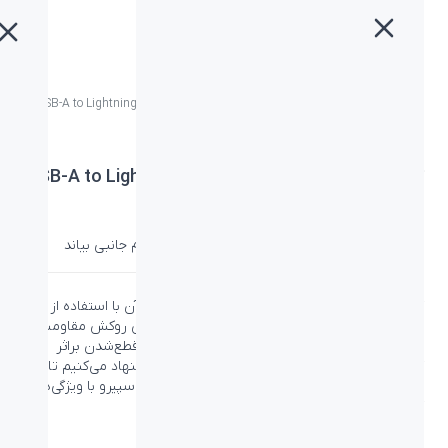
خانه
»
محصولات
»
کابل بیاند USB-A to Lightning Cable BA-568 White + Silver
کابل بیاند USB-A to Lightning Cable BA-568 White
+ Silver
دسته:
بیاند
،
کابل و لوازم جانبی
،
لوازم جانبی
،
لوازم جانبی بیاند
کابل Lightning بیاند با استفاده از رشته‌های مسی آن با استفاده از
روکش پارچه‌ای از الیاف نایلون پوشانده شده‌اند. این روکش مقاومت
زیادی دارد و رشته‌های مسی داخل کابل را در برابر قطع‌شدن براثر
کشیدن، خم شدن و گره خوردن مقاوم می‌کند. پیشنهاد می‌کنیم تا با
مطالعه مطلب مربوط به
کابل شارژ
در بخش
بلاگ اسپیرو
با ویژگی‌های
کابل‌های شارژ آشنا شوید.