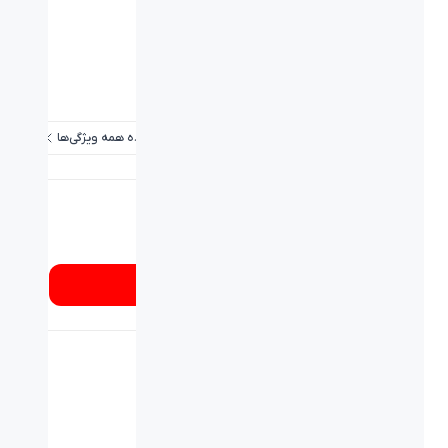
ویژگی‌ها
برد / طول کابل:
۱ متر
نوع اتصال:
کابل شارژ اپل و آیپد - Lightening
گارانتی:
۱۸ ماه
مشاهده همه ویژگی‌ها
شماره تماس
۰۲۱۸۹۳۳۷
از کجا بخرم؟