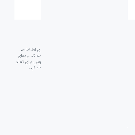
گارانتی:
۱۸ ماه
گروه فراسو با بیش از ۳۵ سال تجربه در حوزه فناوری اطلاعات،
شرکت اسپیرو را در سال ۱۳۸۹ به منظور ارائه مجموعه گسترده‌ای
از خدمات واردات، توزیع، فروش و خدمات پس از فروش برای تمام
محصولات مصرفی الکترونیک و رایانه‌ای در ایران ایجاد کرد.
دسترسی‌ سریع
سوالات متداول
از کجا بخرم
نظرسنجی و ثبت شکایت
بلاگ
درباره اسپیرو
تماس با ما
آموزشی