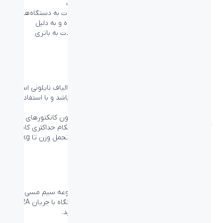
تکنولوژی هوشمند در شارژ سریع و انتقال اطلاعات
کابل بیاند BA-568 می‌تواند به شارژ و انتقال اطلاعات به دستگاه‌های
Lightning شما بپردازد. این کابل کاملاً استاندارد بوده و به دلیل
جلوگیری از جریانات مرتعش، در استفاده طولانی مدت به باتری
دستگاه شما صدمه‌ای وارد نخواهد کرد.
روکش پارچه‌ای از الیاف نایلون
روکش کابل بیاند BA-568 یک روکش بافته شده از الیاف نایلونی است
تا دوام بالاتری نسبت به کابل‌های لاستیکی داشته باشد و با استفاده
مداوم دچار بریدگی یا تاشدگی در طول کابل نشود.
روکش نایلونی این کابل‌ و طراحی منحصر به فرد درون کانکتور‌های
آن‌ها که از دو نوع پلاستیک نرم و سخت برای استحکام حداکثری کابل
استفاده کرده‌است این امکان را به کابل می‌دهد تا تحمل وزن تا 30kg
را داشته‌ باشد.
ساخته شده از رشته‌های مسی با کیفیت
جنس هسته این کابل از مس است و وجود 4 مجموعه سیم مسی در
این کابل باعث می‌شود که علاوه بر شارژ سریع دستگاه با جریان 2A،
قابلیت انتقال اطلاعات به کمک آن را نیز داشته باشید.