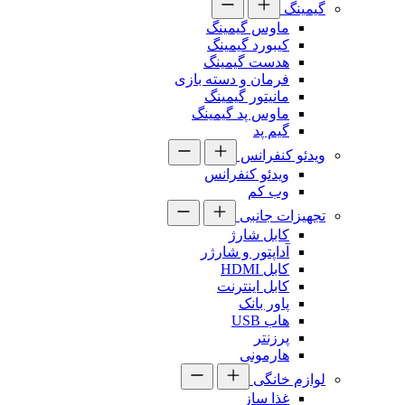
گیمینگ
ماوس گیمینگ
کیبورد گیمینگ
هدست گیمینگ
فرمان و دسته بازی
مانیتور گیمینگ
ماوس پد گیمینگ
گیم پد
ویدئو کنفرانس
ویدئو کنفرانس
وب کم
تجهیزات جانبی
کابل شارژ
آداپتور و شارژر
کابل HDMI
کابل اینترنت
پاور بانک
هاب USB
پرزنتر
هارمونی
لوازم خانگی
غذا ساز