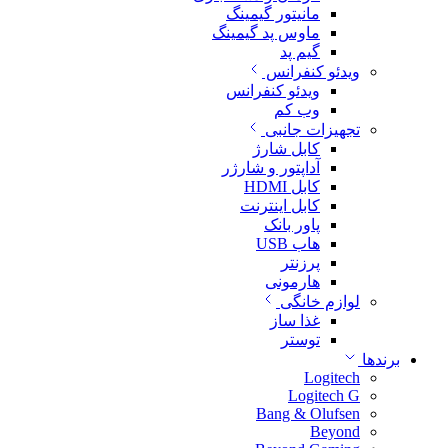
مانیتور گیمینگ
ماوس پد گیمینگ
گیم پد
ویدئو کنفرانس
ویدئو کنفرانس
وب کم
تجهیزات جانبی
کابل شارژ
آداپتور و شارژر
کابل HDMI
کابل اینترنت
پاور بانک
هاب USB
پرزنتر
هارمونی
لوازم خانگی
غذا ساز
توستر
برندها
Logitech
Logitech G
Bang & Olufsen
Beyond