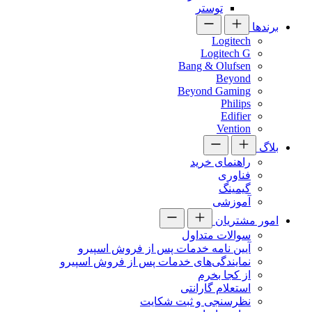
توستر
برندها
Logitech
Logitech G
Bang & Olufsen
Beyond
Beyond Gaming
Philips
Edifier
Vention
بلاگ
راهنمای خرید
فناوری
گیمینگ
آموزشی
امور مشتریان
سوالات متداول
آیین نامه خدمات پس از فروش اسپیرو
نمایندگی‌های خدمات پس از فروش اسپیرو
از کجا بخرم
استعلام گارانتی
نظرسنجی و ثبت شکایت