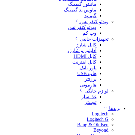
مانیتور گیمینگ
ماوس پد گیمینگ
گیم پد
ویدئو کنفرانس
ویدئو کنفرانس
وب کم
تجهیزات جانبی
کابل شارژ
آداپتور و شارژر
کابل HDMI
کابل اینترنت
پاور بانک
هاب USB
پرزنتر
هارمونی
لوازم خانگی
غذا ساز
توستر
برندها
Logitech
Logitech G
Bang & Olufsen
Beyond