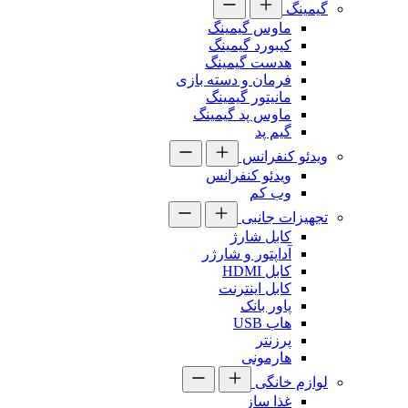
گیمینگ
ماوس گیمینگ
کیبورد گیمینگ
هدست گیمینگ
فرمان و دسته بازی
مانیتور گیمینگ
ماوس پد گیمینگ
گیم پد
ویدئو کنفرانس
ویدئو کنفرانس
وب کم
تجهیزات جانبی
کابل شارژ
آداپتور و شارژر
کابل HDMI
کابل اینترنت
پاور بانک
هاب USB
پرزنتر
هارمونی
لوازم خانگی
غذا ساز