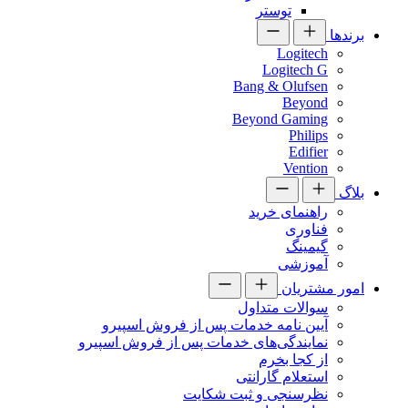
توستر
برندها
Logitech
Logitech G
Bang & Olufsen
Beyond
Beyond Gaming
Philips
Edifier
Vention
بلاگ
راهنمای خرید
فناوری
گیمینگ
آموزشی
امور مشتریان
سوالات متداول
آیین نامه خدمات پس از فروش اسپیرو
نمایندگی‌های خدمات پس از فروش اسپیرو
از کجا بخرم
استعلام گارانتی
نظرسنجی و ثبت شکایت