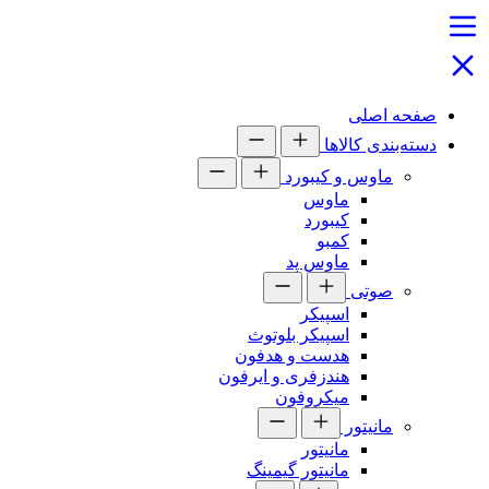
صفحه اصلی
دسته‌بندی کالاها
ماوس و کیبورد
ماوس
کیبورد
کمبو
ماوس پد
صوتی
اسپیکر
اسپیکر بلوتوث
هدست و هدفون
هندزفری و ایرفون
میکروفون
مانیتور
مانیتور
مانیتور گیمینگ