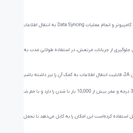
با این کابل می‌توانید تمام دستگاه‌هایی که دارای ورودی Lightning هستند مانند iPhone، iPad و AirPod را شارژ کنید و یا با اتصال به کامپیوتر و انجام عملیات Data Syncing به انتقال اطلاعات
زد. این کابل کاملاً استاندارد بوده و به دلیل جلوگیری از جریانات مرتعش، در استفاده طولانی مدت به
کابل بیاند BUL-402 به سبب داشتن روکشی پارچه‌ای انعطاف پذیر و استفاده از کابل‌های مسی با کیفیت قابلیت انعطاف‌پذیری تا 360 درجه و عمر بیش از 10,000 بار تا شدن را دارد و با خم شدن
 استفاده کرده‌است این امکان را به کابل می‌دهد تا تحمل