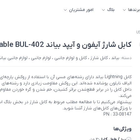
برندها
بلاگ
امور مشتریان
کابل شارژ آیفون و آیپد بیاند USB-A to Lightning Cable BUL-402
دسته:
بیاند
،
کابل شارژ
،
کابل و لوازم جانبی
،
لوازم جانبی
،
لوازم جانبی بیان
کابل Lightning بیاند دارای رشته‌های مسی آن با استفاده از روکش پارچه‌ای 
الیاف نایلون پوشانده شده‌اند. این روکش مقاومت زیادی دارد و رشته‌های
داخل کابل را در برابر قطع‌شدن براثر کشیدن، خم شدن و گره خوردن مقاوم
می‌کند.
پیشنهاد می‌کنیم تا با مطالعه مطلب مربوط به
کابل شارژ
در بخش
بلاگ اس
با ویژگی‌های کابل‌های شارژ آشنا شوید.
PN : 33-08147
ویژگی‌ها
برد / طول کابل:
۲ متر