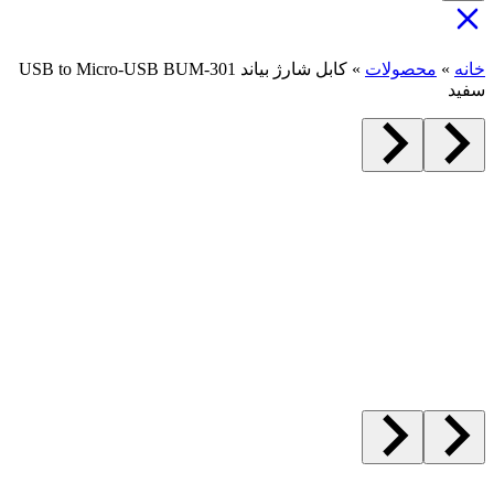
خانه
»
محصولات
»
کابل شارژ بیاند USB to Micro-USB BUM-301
سفید