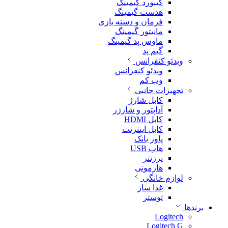
کیبورد گیمینگ
هدست گیمینگ
فرمان و دسته بازی
مانیتور گیمینگ
ماوس پد گیمینگ
گیم پد
ویدئو کنفرانس
ویدئو کنفرانس
وب کم
تجهیزات جانبی
کابل شارژ
آداپتور و شارژر
کابل HDMI
کابل اینترنت
پاور بانک
هاب USB
پرزنتر
هارمونی
لوازم خانگی
غذا ساز
توستر
برندها
Logitech
Logitech G