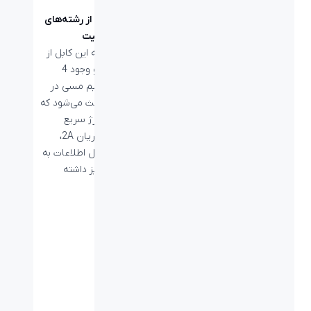
ساخته شده از رشته‌های
مسی با کیفیت
جنس هسته این کابل از
مس است و وجود 4
مجموعه سیم مسی در
این کابل باعث می‌شود که
علاوه بر شارژ سریع
دستگاه با جریان 2A،
قابلیت انتقال اطلاعات به
کمک آن را نیز داشته
باشید.
مشخصات فنی
برد / طول کابل:
۲ متر