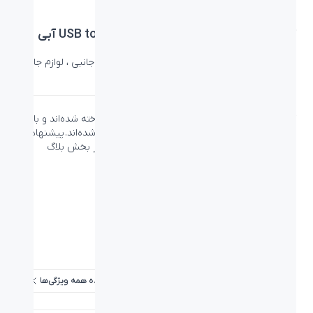
کابل شارژ بیاند USB to Micro-USB BUM-302 آبی
دسته:
بیاند
،
کابل شارژ
،
کابل و لوازم جانبی
،
لوازم جانبی
،
لوازم جانبی
بیاند
کابل شارژ MicroUSB از جنس رشته‌های مسی ساخته شده‌اند و با
استفاده از روکش پارچه‌ای از الیاف نایلون پوشانده شده‌اند. پیشنهاد
می‌کنیم تا با مطالعه مطلب مربوط به
کابل شارژ
در بخش
بلاگ
اسپیرو
با ویژگی‌های کابل‌های شارژ آشنا شوید.
PN : 33-08168
ویژگی‌ها
برد / طول کابل:
۲ متر
نوع اتصال:
Micro USB
مشاهده همه ویژگی‌ها