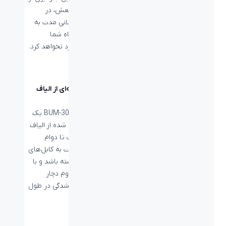
جریانات مرتعش، در
استفاده طولانی مدت به
باتری دستگاه شما
صدمه‌ای وارد نخواهد کرد.
روکش پارچه‌ای از الیاف
نایلون
کابل بیاند BUM-302 یک
روکش بافته شده از الیاف
نایلونی است تا دوام
بالاتری نسبت به کابل‌های
لاستیکی داشته باشد و با
استفاده مداوم دچار
بریدگی یا تاشدگی در طول
کابل نشود.