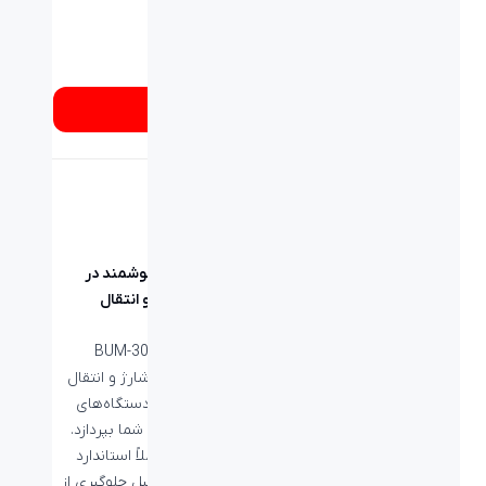
شماره تماس
۰۲۱۸۹۳۳۷
از کجا بخرم؟
تکنولوژی هوشمند در
شارژ سریع و انتقال
اطلاعات
کابل بیاند BUM-302
می‌تواند به شارژ و انتقال
اطلاعات به دستگاه‌های
Micro-USB شما بپردازد.
این کابل کاملاً استاندارد
بوده و به دلیل جلوگیری از