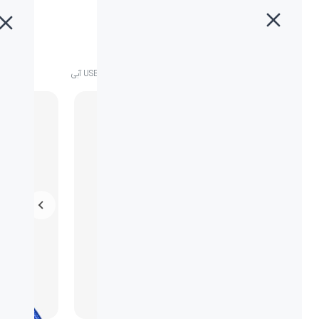
خانه
»
محصولات
»
کابل شارژ بیاند USB to Micro-USB BUM-302 آبی