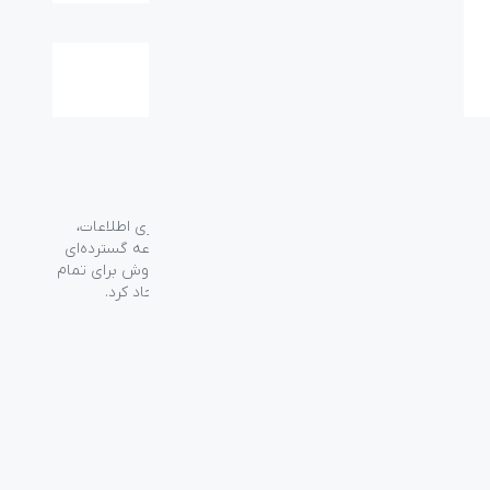
نوع اتصال:
Micro USB
گارانتی:
۱۸ ماه
گروه فراسو با بیش از ۳۵ سال تجربه در حوزه فناوری اطلاعات،
شرکت اسپیرو را در سال ۱۳۸۹ به منظور ارائه مجموعه گسترده‌ای
از خدمات واردات، توزیع، فروش و خدمات پس از فروش برای تمام
محصولات مصرفی الکترونیک و رایانه‌ای در ایران ایجاد کرد.
دسترسی‌ سریع
سوالات متداول
از کجا بخرم
نظرسنجی و ثبت شکایت
بلاگ
درباره اسپیرو