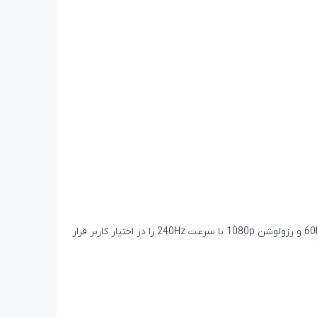
کابل‌ HDMI بیاند BA-712 از پروتوکل HDMI با نسخه v2.0 استفاده می‌کند که پهنای باند کافی برای انتقال سیگنال تصویر با رزولوشن 4K با سرعت 60Hz و رزولوشن 1080p با سرعت 240Hz را در اختیار کاربر قرار