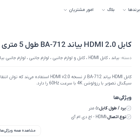
برندها
بلاگ
امور مشتریان
کابل HDMI 2.0 بیاند BA-712 طول 5 متری
دسته:
بیاند
،
کابل HDMI
،
کابل و لوازم جانبی
،
لوازم جانبی
،
لوازم جانبی بیا
کابل HDMI بیاند BA-712 از نسخه HDMI v2.0 استفاده می‌ند که توان انت
سیگنال تصویر با رزولوشن 4K با سرعت 60Hz را دارد.
ویژگی‌ها
برد / طول کابل:
۵ متر
نوع اتصال:
HDMI - اچ دی ام آی
مشاهده همه ویژگی‌ها