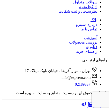
سوالات متداول
از کجا بخرم
نظرسنجی و ثبت شکایت
بلاگ
درباره اسپیرو
تماس با ما
آموزشی
بررسی محصولات
فناوری
راهنمای خرید
راه‌های ارتباطی
تهران - بلوار آفریقا - خیابان ناوک - پلاک 17
info@espeero.com
02189337
© تمامی حقوق این وب‌سایت متعلق به سایت اسپیرو است.