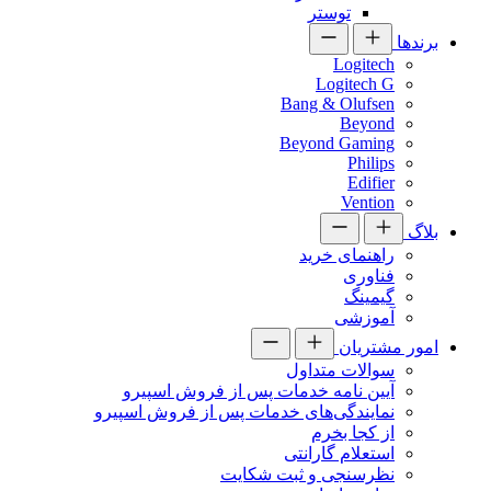
توستر
برندها
Logitech
Logitech G
Bang & Olufsen
Beyond
Beyond Gaming
Philips
Edifier
Vention
بلاگ
راهنمای خرید
فناوری
گیمینگ
آموزشی
امور مشتریان
سوالات متداول
آیین نامه خدمات پس از فروش اسپیرو
نمایندگی‌های خدمات پس از فروش اسپیرو
از کجا بخرم
استعلام گارانتی
نظرسنجی و ثبت شکایت