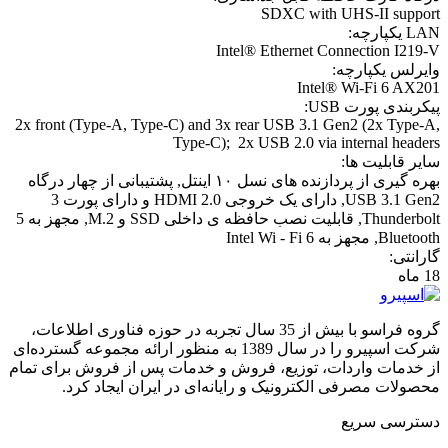
SDXC with UHS-II support
LAN یکپارچه:
Intel® Ethernet Connection I219-V
وایرلس یکپارچه:
Intel® Wi-Fi 6 AX201
پیکربندی پورت USB:
2x front (Type-A, Type-C) and 3x rear USB 3.1 Gen2 (2x Type-A,
Type-C); 2x USB 2.0 via internal headers
سایر قابلیت ها:
بهره گیری از پردازنده های نسل ۱۰ اینتل, پشتیبانی از چهار درگاه
USB 3.1 Gen2, دارای یک خروجی 2.0 HDMI و دارای پورت 3
Thunderbolt, قابلیت نصب حافظه ی داخلی SSD و 2.M, مجهز به 5
Bluetooth, مجهز به 6 Intel Wi - Fi
گارانتی:
18 ماه
گروه فراسو با بیش از 35 سال تجربه در حوزه فناوری اطلاعات،
شرکت اسپیرو را در سال 1389 به منظور ارائه مجموعه گسترده‌ای
از خدمات واردات، توزیع، فروش و خدمات پس از فروش برای تمام
محصولات مصرفی الکترونیک و رایانه‌ای در ایران ایجاد کرد.
دسترسی‌ سریع