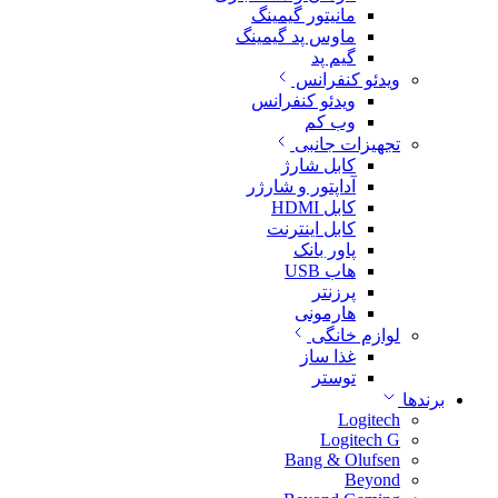
مانیتور گیمینگ
ماوس پد گیمینگ
گیم پد
ویدئو کنفرانس
ویدئو کنفرانس
وب کم
تجهیزات جانبی
کابل شارژ
آداپتور و شارژر
کابل HDMI
کابل اینترنت
پاور بانک
هاب USB
پرزنتر
هارمونی
لوازم خانگی
غذا ساز
توستر
برندها
Logitech
Logitech G
Bang & Olufsen
Beyond