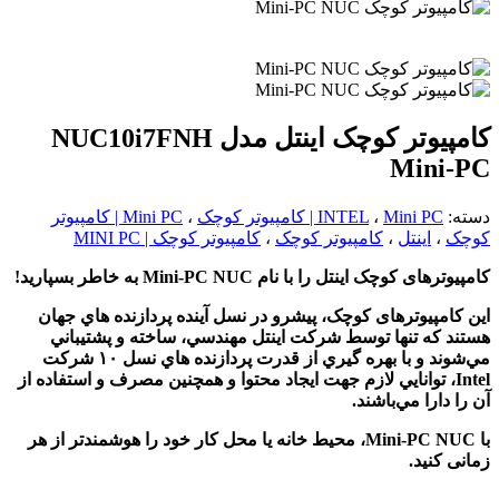
کامپیوتر کوچک اینتل مدل NUC10i7FNH
Mini-PC
دسته:
Mini PC | کامپیوتر کوچک
،
INTEL
،
Mini PC | کامپیوتر
کوچک
،
اینتل
،
کامپیوتر کوچک
،
کامپیوتر کوچک | MINI PC
کامپیوترهای کوچک اینتل را با نام Mini-PC NUC به خاطر بسپارید!
این کامپیوترهای کوچک، پيشرو در نسل آينده پردازنده هاي جهان
هستند که تنها توسط شركت اينتل مهندسي، ساخته و پشتيباني
مي‌شوند و با بهره گيري از قدرت پردازنده هاي نسل ١٠ شركت
Intel، توانايي لازم جهت ايجاد محتوا و همچنين مصرف و استفاده از
آن را دارا مي‌باشند.
با Mini-PC NUC، محیط خانه یا محل کار خود را هوشمندتر از هر
زمانی کنید.