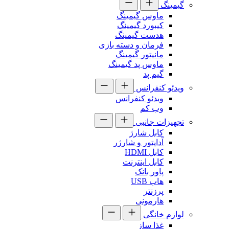
گیمینگ
ماوس گیمینگ
کیبورد گیمینگ
هدست گیمینگ
فرمان و دسته بازی
مانیتور گیمینگ
ماوس پد گیمینگ
گیم پد
ویدئو کنفرانس
ویدئو کنفرانس
وب کم
تجهیزات جانبی
کابل شارژ
آداپتور و شارژر
کابل HDMI
کابل اینترنت
پاور بانک
هاب USB
پرزنتر
هارمونی
لوازم خانگی
غذا ساز