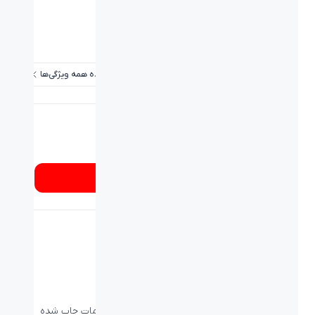
کلید های میانبر:
دارد
کلید های مالتی مدیا:
ندارد
دکمه روشن خاموش:
-
مشاهده همه ویژگی‌ها
شماره تماس
۰۲۱۸۹۳۳۷
از کجا بخرم؟
کیبورد بیاند مدل BK-120
کیبورد بیاند مدل BK-120 دارای 104 کلید است. کلمات چاپ شده