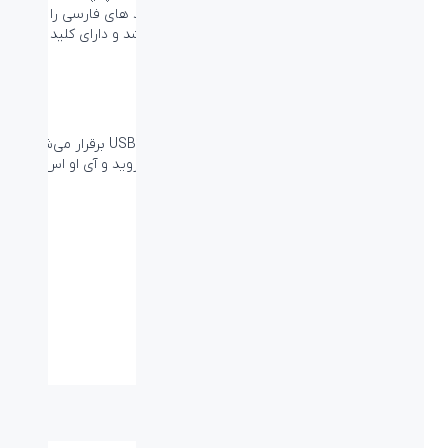
فارسی بر روی کیبورد می تواند برای کسانی که کلید های فارسی را
حفظ نیستند، کمک بسیار خوبی در هنگام تایپ باشد و دارای کلید
های function یا ترکیبی است.
اتصال راحت و بی دردسر
اتصال کیبورد بیاند مدل BK-120 با استفاده از رابط USB برقرار می‌شود
و با تمام نسخه‌های رایج سیستم‌عامل ویندوز، اندروید و آی او اس
سازگاری دارد.
مشخصات فنی
نوع اتصال:
کابل - USB
ابعاد میلی متر
۴۴۵*۱۳۹*۳۵ میلی متر
(طول-عرض-ارتفاع):