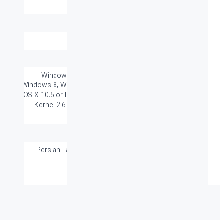
کلید های میانبر:
دارد
کلید های مالتی مدیا:
ندارد
دکمه روشن خاموش:
-
تعداد کلید ها:
۱۰۴
سازگار با سیستم
Windows Vista®, Windows® 7,
های عامل:
Windows 8, Windows 10 or later Mac
OS X 10.5 or later Chrome OS™ Linux
Kernel 2.6+ iOS (iPhone, iPad and
iPod) Android™
گارانتی:
۲۴ ماه
سایر قابلیت ها:
Persian Layout, 8 Million Key Life
Time