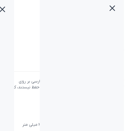
خانه
»
محصولات
»
کیبورد بیاند مدل BK-120
کیبورد بیاند مدل BK-120
دسته:
بدون دسته‌بندی
کیبورد بیاند مدل BK-120 دارای کلمات چاپ شده فارسی بر روی
کیبورد است که برای کسانی که کلید های فارسی را حفظ نیستند، کمک
بسیار خوبی در هنگام تایپ است.
ویژگی‌ها
نوع اتصال:
کابل - USB
ابعاد میلی متر (طول-عرض-ارتفاع):
۴۴۵*۱۳۹*۳۵ میلی متر