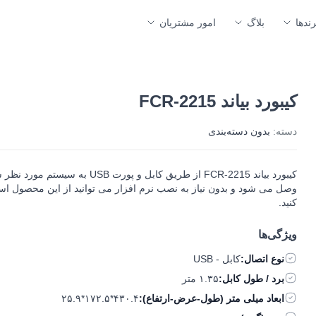
رندها
بلاگ
امور مشتریان
کیبورد بیاند FCR-2215
دسته:
بدون دسته‌بندی
کیبورد بیاند FCR-2215 از طریق کابل و پورت USB به سیستم مور
وصل می شود و بدون نیاز به نصب نرم افزار می توانید از این محصول است
کنید.
ویژگی‌ها
نوع اتصال:
کابل - USB
برد / طول کابل:
۱.۳۵ متر
ابعاد میلی متر (طول-عرض-ارتفاع):
۴۳۰.۴*۱۷۲.۵*۲۵.۹