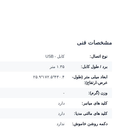
مشخصات فنی
نوع اتصال:
کابل - USB
برد / طول کابل:
۱.۳۵ متر
ابعاد میلی متر (طول-
۴۳۰.۴*۱۷۲.۵*۲۵.۹
عرض-ارتفاع):
وزن (گرم):
-
کلید های میانبر:
دارد
کلید های مالتی مدیا:
دارد
دکمه روشن خاموش:
ندارد