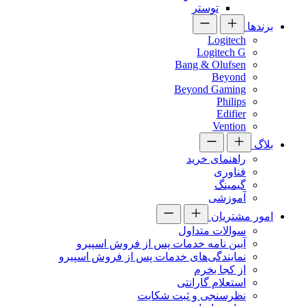
توستر
برندها
Logitech
Logitech G
Bang & Olufsen
Beyond
Beyond Gaming
Philips
Edifier
Vention
بلاگ
راهنمای خرید
فناوری
گیمینگ
آموزشی
امور مشتریان
سوالات متداول
آیین نامه خدمات پس از فروش اسپیرو
نمایندگی‌های خدمات پس از فروش اسپیرو
از کجا بخرم
استعلام گارانتی
نظرسنجی و ثبت شکایت