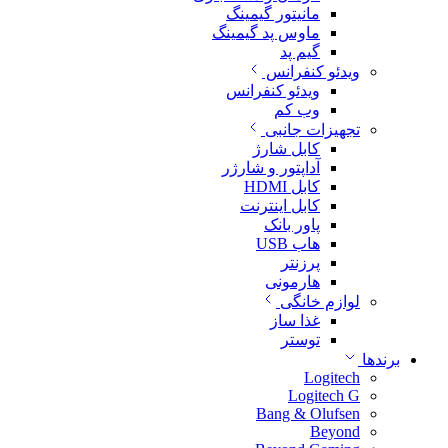
مانیتور گیمینگ
ماوس پد گیمینگ
گیم پد
ویدئو کنفرانس
ویدئو کنفرانس
وب کم
تجهیزات جانبی
کابل شارژ
آداپتور و شارژر
کابل HDMI
کابل اینترنت
پاور بانک
هاب USB
پرزنتر
هارمونی
لوازم خانگی
غذا ساز
توستر
برندها
Logitech
Logitech G
Bang & Olufsen
Beyond