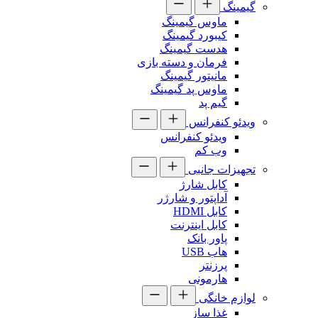
گیمینگ
ماوس گیمینگ
کیبورد گیمینگ
هدست گیمینگ
فرمان و دسته بازی
مانیتور گیمینگ
ماوس پد گیمینگ
گیم پد
ویدئو کنفرانس
ویدئو کنفرانس
وب کم
تجهیزات جانبی
کابل شارژ
آداپتور و شارژر
کابل HDMI
کابل اینترنت
پاور بانک
هاب USB
پرزنتر
هارمونی
لوازم خانگی
غذا ساز