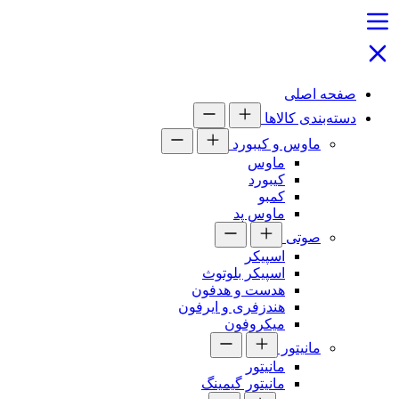
صفحه اصلی
دسته‌بندی کالاها
ماوس و کیبورد
ماوس
کیبورد
کمبو
ماوس پد
صوتی
اسپیکر
اسپیکر بلوتوث
هدست و هدفون
هندزفری و ایرفون
میکروفون
مانیتور
مانیتور
مانیتور گیمینگ