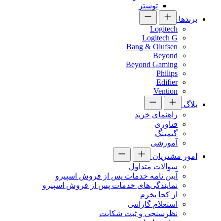
توستر
برندها
Logitech
Logitech G
Bang & Olufsen
Beyond
Beyond Gaming
Philips
Edifier
Vention
بلاگ
راهنمای خرید
فناوری
گیمینگ
آموزشی
امور مشتریان
سوالات متداول
آیین نامه خدمات پس از فروش اسپیرو
نمایندگی‌های خدمات پس از فروش اسپیرو
از کجا بخرم
استعلام گارانتی
نظرسنجی و ثبت شکایت