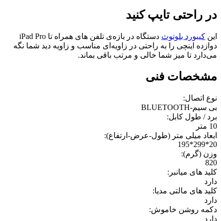
در راحتی تایپ کنید
این
کیبورد بلوتوث
دستگاه در بازه‌ی تلفن های همراه تا iPad Pro
دوازده اینچی را به راحتی در زاویه‌ای مناسب و زاویه دید شما نگه
می‌دارد تا میز شما خالی و مرتب باقی بماند.
مشخصات فنی
نوع اتصال:
بی سیم-BLUETOOTH
برد / طول کابل:
10 متر
ابعاد میلی متر (طول-عرض-ارتفاع):
20*299*195
وزن (گرم):
820
کلید های میانبر:
دارد
کلید های مالتی مدیا:
دارد
دکمه روشن خاموش:
دارد