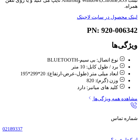
تبلت Windows,Chrome,iOS وAndroid تایپ می کنید و یا روی تلفن
همراه.
لینک محصول در سایت لاجیتک
PN: 920-006342
ویژگی‌ها
نوع اتصال:
بی سیم-BLUETOOTH
برد / طول کابل:
10 متر
ابعاد میلی متر (طول-عرض-ارتفاع):
20*299*195
وزن (گرم):
820
کلید های میانبر:
دارد
مشاهده همه ویژگی‌ها
شماره تماس
02189337
از کجا بخرم؟