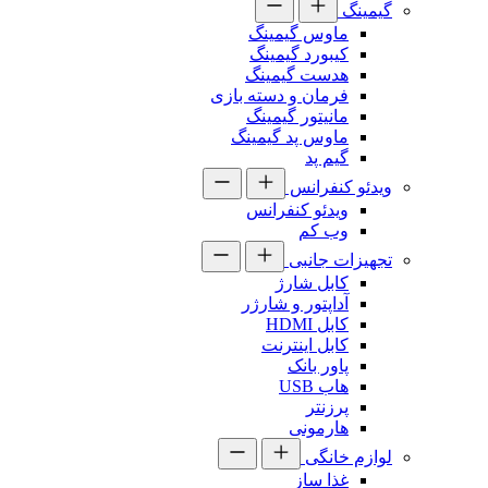
گیمینگ
ماوس گیمینگ
کیبورد گیمینگ
هدست گیمینگ
فرمان و دسته بازی
مانیتور گیمینگ
ماوس پد گیمینگ
گیم پد
ویدئو کنفرانس
ویدئو کنفرانس
وب کم
تجهیزات جانبی
کابل شارژ
آداپتور و شارژر
کابل HDMI
کابل اینترنت
پاور بانک
هاب USB
پرزنتر
هارمونی
لوازم خانگی
غذا ساز