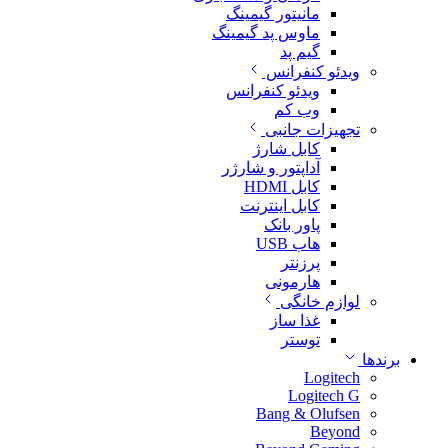
مانیتور گیمینگ
ماوس پد گیمینگ
گیم پد
ویدئو کنفرانس
ویدئو کنفرانس
وب کم
تجهیزات جانبی
کابل شارژ
آداپتور و شارژر
کابل HDMI
کابل اینترنت
پاور بانک
هاب USB
پرزنتر
هارمونی
لوازم خانگی
غذا ساز
توستر
برندها
Logitech
Logitech G
Bang & Olufsen
Beyond